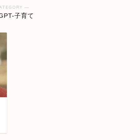
ATEGORY ―
tGPT-子育て
日