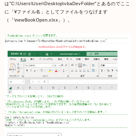
は”C:\Users\User\Desktop\vbaDevFolder”とあるのでここ
に「¥ファイル名」としてファイルをつなげます
（「\newBookOpen.xlsx」）。