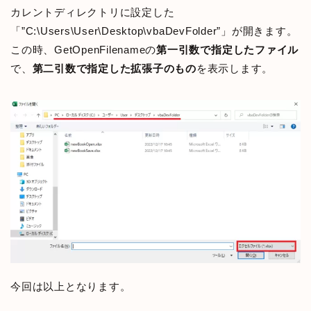
カレントディレクトリに設定した
「”C:\Users\User\Desktop\vbaDevFolder”」が開きます。
この時、GetOpenFilenameの
第一引数で指定したファイル
で、
第二引数で指定した拡張子のもの
を表示します。
今回は以上となります。