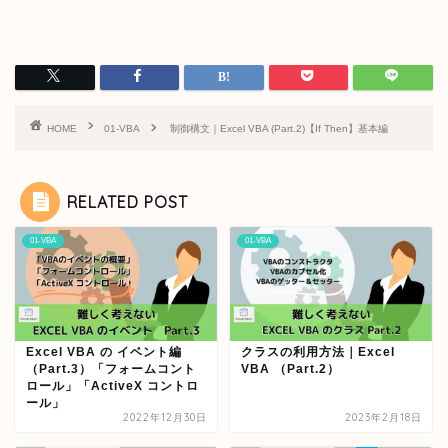
HOME
01-VBA
制御構文｜Excel VBA (Part.2)【If Then】基本編
RELATED POST
01-VBA
01-VBA
Excel VBA の イベント編
クラスの利用方法｜Excel
（Part.3）「フォームコント
VBA （Part.2）
ロール」「ActiveX コントロ
ール」
2022年12月30日
2023年2月18日