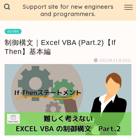
Support site for new engineers
and programmers.
01-VBA
制御構文｜Excel VBA (Part.2)【If
Then】基本編
2022年11月10日