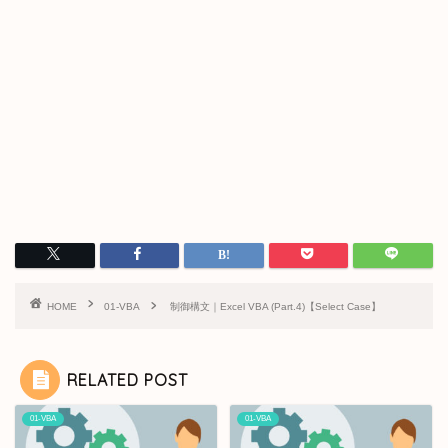
HOME
01-VBA
制御構文｜Excel VBA (Part.4)【Select Case】
RELATED POST
01-VBA
01-VBA