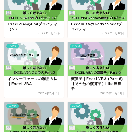
ExcelVBAのEndプロパティ
ExcelVBAのActiveSheetプ
（２）
ロパティ
2022年8月24日
2022年8月10日
01-VBA
01-VBA
インターフェースの利用方法
演算子｜Excel VBA (Part.6)
｜Excel VBA
【その他の演算子】Like演算
子
2023年2月19日
2022年10月31日
01-VBA
01-VBA