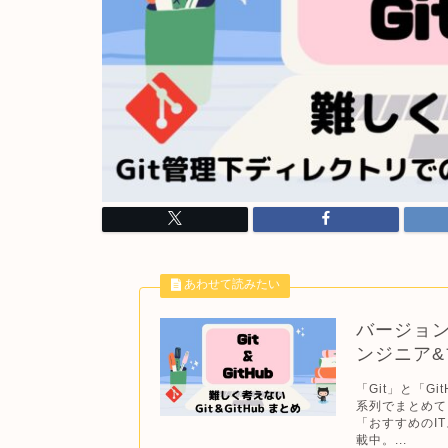
バージョン管
ンジニア
「Git」と「G
系列でまとめて
「おすすめのI
載中。...