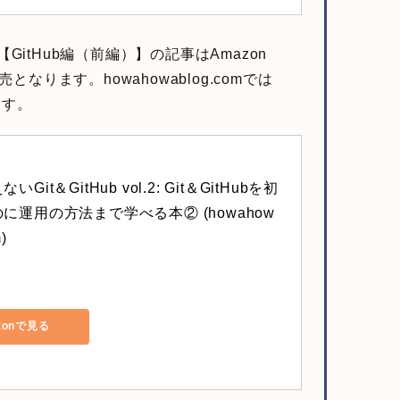
）【GitHub編（前編）】の記事はAmazon
の販売となります。howahowablog.comでは
ます。
Git＆GitHub vol.2: Git＆GitHubを初
に運用の方法まで学べる本② (howahow
)
zonで見る