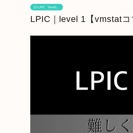
12-LPIC「level1」
LPIC｜level 1【vmst