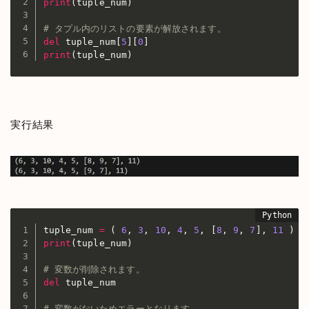
print
(
tuple_num
)
# タプル内のリストの要素が解放されます。
del
 tuple_num
[
5
]
[
0
]
print
(
tuple_num
)
実行結果
tuple_num 
=
(
6
,
3
,
10
,
4
,
5
,
[
8
,
9
,
7
]
,
11
)
print
(
tuple_num
)
# 変数が削除されます。
del
 tuple_num

# 変数がないためエラーとなります。