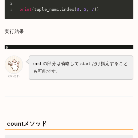
print
(
tuple_num1
.
index
(
3
,
2
,
7
)
)
実行結果
end の部分は省略して start だけ指定すること
も可能です。
ほわほわ
countメソッド