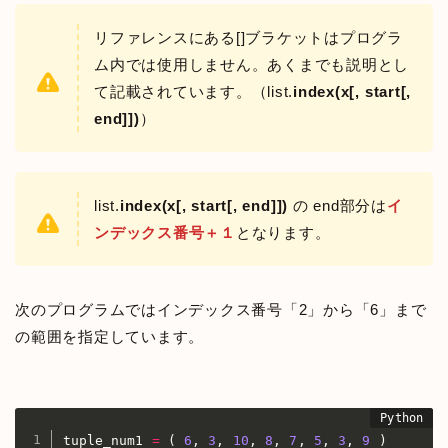
リファレンスにある[]ブラケットはプログラ
ム内では使用しません。あくまでも説明とし
て記載されています。（list.
index(x[, start[,
end]])
）
list.
index(x[, start[, end]])
の end部分は
イ
ンデックス番号＋１
となります。
次のプログラムではインデックス番号「2」から「6」まで
の範囲を指定しています。
tuple_num1 
=
(
6
,
3
,
10
,
8
,
7
,
5
,
3
,
9
)