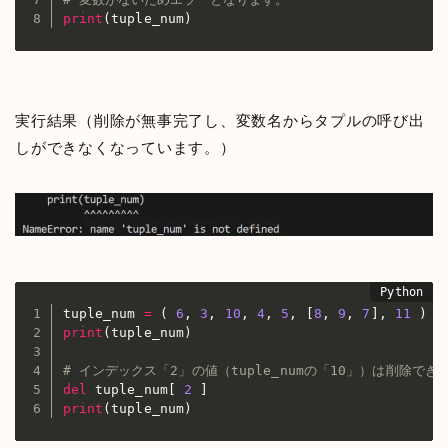
print
(
tuple_num
)
実行結果（削除が無事完了し、変数名からタプルの呼び出
しができなくなっています。）
tuple_num 
=
(
6
,
3
,
10
,
4
,
5
,
[
8
,
9
,
7
]
,
11
)
print
(
tuple_num
)
# インデックス「2」の値（tuple_numの「10」）は削除でき
del
 tuple_num
[
2
]
print
(
tuple_num
)