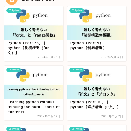
05-Python
05-Python
Python（Part.23）｜
Python（Part.9）｜
python【反復構造（for
python【制御構造】
文）】
2024年6月28日
2023年9月26日
05-Python
05-Python
Learning python without
Python（Part.10）｜
thinking too hard｜ table of
python【選択構造（if文）】
contents
2024年11月19日
2023年11月2日
05-Python
05-Python