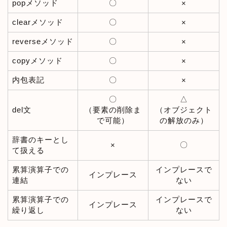
popメソッド
〇
×
clearメソッド
〇
×
reverseメソッド
〇
×
copyメソッド
〇
×
内包表記
〇
×
〇
△
del文
（要素の削除ま
（オブジェクト
で可能）
の解放のみ）
辞書のキーとし
〇
×
て扱える
累算演算子での
インプレースで
インプレース
連結
ない
累算演算子での
インプレースで
インプレース
繰り返し
ない