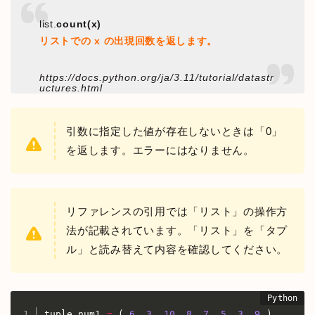
list.
count(x)
リストでの x の出現回数を返します。
https://docs.python.org/ja/3.11/tutorial/datastr
uctures.html
引数に指定した値が存在しないときは「0」
を返します。エラーにはなりません。
リファレンスの引用では「リスト」の操作方
法が記載されています。「リスト」を「タプ
ル」と読み替えて内容を確認してください。
tuple_num1 
=
(
6
,
3
,
10
,
8
,
7
,
5
,
3
,
9
)