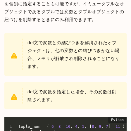
を個別に指定することも可能ですが、イミュータブルなオ
ブジェクトであるタプルでは変数とタプルオブジェクトの
紐づけを削除するときにのみ利用できます。
del文で変数との結びつきを解消されたオブ
ジェクトは、他の変数との結びつきがない場
合、メモリが解放され削除されることになり
ます。
del文で変数を指定した場合、その変数は削
除されます。
tuple_num 
=
(
6
,
3
,
10
,
4
,
5
,
[
8
,
9
,
7
]
,
11
)