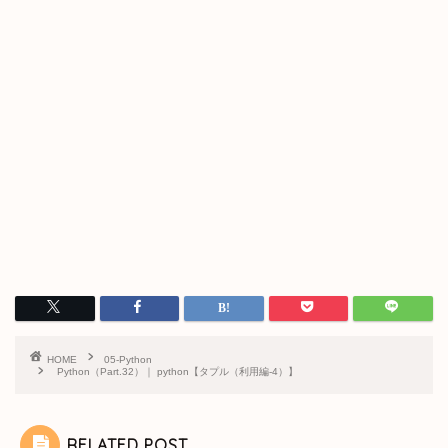
HOME
05-Python
Python（Part.32）｜ python【タプル（利用編-4）】
RELATED POST