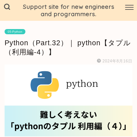
Support site for new engineers
and programmers.
05-Python
Python（Part.32）｜ python【タプル
（利用編-4）】
2024年8月16日