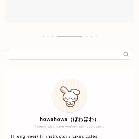
howahowa（ほわほわ）
People who have worked with computers
IT engineer/ IT instructor / Likes cafes