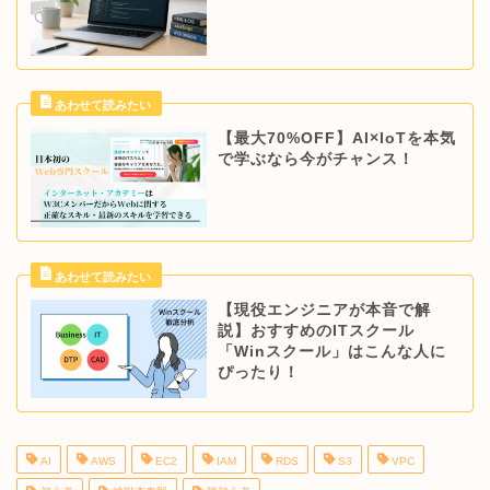
【最大70%OFF】AI×IoTを本気
で学ぶなら今がチャンス！
【現役エンジニアが本音で解
説】おすすめのITスクール
「Winスクール」はこんな人に
ぴったり！
AI
AWS
EC2
IAM
RDS
S3
VPC