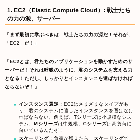
1. EC2（Elastic Compute Cloud）: 戦士たち
の力の源、サーバー
「まず最初に学ぶべきは、戦士たちの力の源だ！それが、
「EC2」
だ！」
「EC2とは、君たちのアプリケーションを動かすためのサ
ーバーだ！それは呼吸のように、君のシステムを支える力
となる！ただし、しっかりと
インスタンス
を選ばなければ
ならないぞ！」
インスタンス選定
：EC2はさまざまなタイプがあ
り、君のシステムに適したインスタンスを選ばなけ
ればならない。例えば、
Tシリーズ
は小規模なシス
テム、
Mシリーズ
は中規模、
Cシリーズ
は高負荷に
向いているんだぞ！
スケーリング
：負荷が増えたら、
スケーリング
で