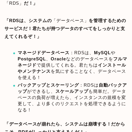
「RDS」
だ！」
「RDSは、システムの
「データベース」
を管理するための
サービスだ！君たちが持つデータのすべてをしっかりと支
えてくれるぞ！」
マネージドデータベース
：RDSは、
MySQL
や
PostgreSQL
、
Oracle
などのデータベースを
フルマ
ネージド
で提供してくれる。君たちは
インストール
やメンテナンス
を気にすることなく、データベース
を使える！
バックアップとスケーリング
：RDSは
自動バックア
ップ
ができるし、
スケールアップ
も簡単だ。データ
ベースの負荷が増えたら、インスタンスの規模を変
更して、より多くのリクエストを処理できるように
なる！
「データベースが崩れたら、システムは崩壊する！だから
こそ、RDSがしっかりと支えるんだ！」