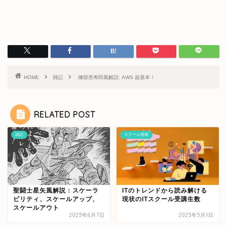
HOME
雑記
煉獄杏寿郎風解説: AWS 超基本！
RELATED POST
雑記
スクール情報
聖闘士星矢風解説：スケーラ
ITのトレンドから読み解ける
ビリティ、スケールアップ、
現状のITスクール受講生数
スケールアウト
2025年6月7日
2025年5月1日