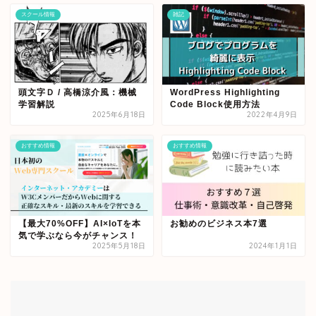
スクール情報
雑記
頭文字Ｄ / 高橋涼介風：機械
WordPress Highlighting
学習解説
Code Block使用方法
2025年6月18日
2022年4月9日
おすすめ情報
おすすめ情報
【最大70%OFF】AI×IoTを本
お勧めのビジネス本7選
気で学ぶなら今がチャンス！
2025年5月18日
2024年1月1日