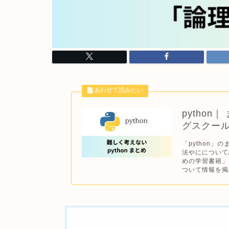
pytho
グスクー
「python」
法やにについて
めの学習書籍」
ついて情報を掲載