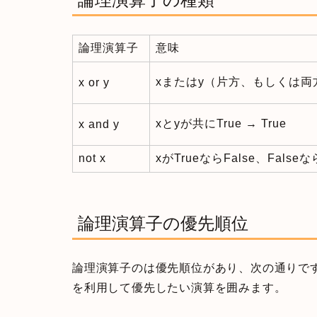
論理演算子
意味
xまたはy（片方、もしくは両方）が
x or y
xとyが共にTrue → True
x and y
not x
xがTrueならFalse、False
論理演算子の優先順位
論理演算子のは優先順位があり、次の通りです
を利用して優先したい演算を囲みます。