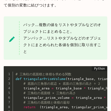
て個別の変数に結びつけます。
パック…複数の値をリストやタプルなどのオ
ブジェクトにまとめること。
アンパック…リストやタプルなどのオブジェ
クトにまとめられた各値を個別に取り出すこ
と
# 三角柱の底面積と体積を求める関数
def
triangularPrismVolume
(
triangle_base
,
 triang
# 底面の三角形の底辺 × 底面の三角形の高さ ÷ 2
    triangle_area 
=
 triangle_base 
*
 triangle_he
# 三角柱の底面積 × 三角柱の高さ
    triangular_prism_volume 
=
 triangle_area 
*
 p
# 三角柱の底面積と体積の返却
return
(
triangle_area
,
 triangular_prism_vo