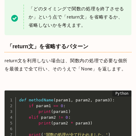
「どのタイミングで関数の処理を終了させる
か」という点で「return文」を省略するか、
省略しないかを考えます。
「return文」を省略するパターン
return文を利用しない場合は、関数内の処理で必要な個所
を最後まで全て行い、そのうえで「None」を返します。
def
methodName
(
param1
,
 param2
,
 param3
)
:
if
 param1 
==
0
:
print
(
param1
)
elif
 param2 
!=
0
:
print
(
param2 
*
 param3
)
print
(
'関数の処理が全て行われました。'
)