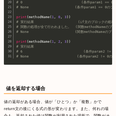
# 0                            (条件param1 
# None                      (条件param1 ==
print
(
methodName
(
1
,
0
,
3
)
)
# 実行結果                     (if文のブロックの
# 関数の処理が全て行われました。  (関数methodNameの
# None                      (関数methodNam
print
(
methodName
(
1
,
2
,
3
)
)
# 実行結果
# 6                             (条件param2 
# None                       (条件param2 !=
値を返却する場合
値の返却がある場合、値が「ひとつ」か「複数」かで
return文の後にくる式の形が変わります。また、何れの場
合も、返却された値は関数が利用された場所で、関数がそ