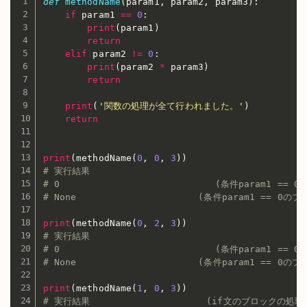
def
methodName
(
param1
,
 param2
,
 param3
)
:
if
 param1 
==
0
:
print
(
param1
)
return
elif
 param2 
!=
0
:
print
(
param2 
*
 param3
)
return
print
(
'関数の処理が全て行われました。'
)
return
print
(
methodName
(
0
,
0
,
3
)
)
# 実行結果
# 0                            (条件param1 
# None                      (条件param1 ==
print
(
methodName
(
0
,
2
,
3
)
)
# 実行結果
# 0                            (条件param1 
# None                      (条件param1 ==
print
(
methodName
(
1
,
0
,
3
)
)
# 実行結果                     (if文のブロックの