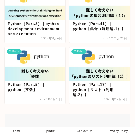
Python（Part.2）｜python
Python（Part.41）｜
development environment
python【集合（利用編-1）】
and execution
2024年8月6日
2024年11月21日
05-Python
05-Python
Python（Part.5）｜
Python（Part.17）｜
python【変数】
python【リスト（利用
編-2）】
2023年9月11日
2023年12月3日
home
profile
Contact Us
Privacy Policy