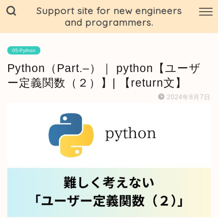
Support site for new engineers
and programmers.
05-Python
Python（Part.–）｜ python【ユーザ
ー定義関数（２）】| 【return文】
2024年8月7日