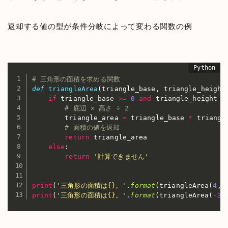
返却する値の型が条件分岐によって変わる関数の例
# 三角形の面積を求める関数
def
triangleArea
(
triangle_base
,
 triangle_height
if
 triangle_base 
>=
0
and
 triangle_height 
>
# 底辺 × 高さ ÷ 2
        triangle_area 
=
 triangle_base 
*
 triangl
# 面積の値を返却
return
 triangle_area

else
:
return
'計算できません'
print
(
'三角形の面積は{}。'
.
format
(
triangleArea
(
4
,
print
(
'三角形の面積は{}。'
.
format
(
triangleArea
(
-
3
,