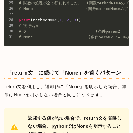
# 関数の処理が全て行われました。  (関数methodNameの
# None                      (関数methodNam
print
(
methodName
(
1
,
2
,
3
)
)
# 実行結果
# 6                             (条件param2 
# None                       (条件param2 !=
「return文」に続けて「None」を置くパターン
return文を利用し、返却値に「None」を明示した場合、結
果はNoneを明示しない場合と同じになります。
返却する値がない場合で、return文を省略し
ない場合、pythonではNoneを明示すること