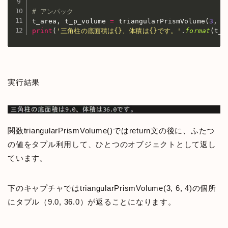
# アンパック
t_area
,
 t_p_volume 
=
 triangularPrismVolume
(
3
,
6
print
(
'三角柱の底面積は{}、体積は{}です。'
.
format
(
t_a
実行結果
関数triangularPrismVolume()ではreturn文の後に、ふたつ
の値をタプル利用して、ひとつのオブジェクトとして返し
ています。
下のキャプチャではtriangularPrismVolume(3, 6, 4)の個所
にタプル（9.0, 36.0）が返ることになります。