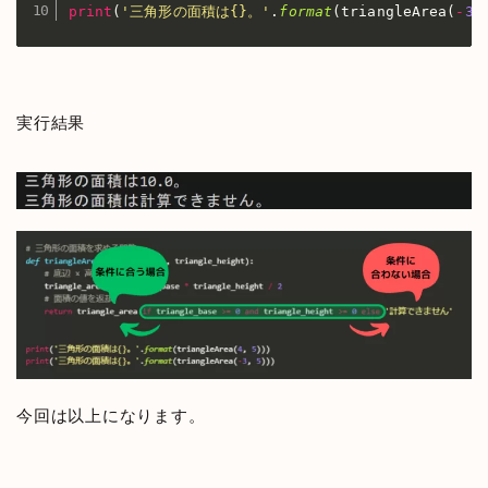
print
(
'三角形の面積は{}。'
.
format
(
triangleArea
(
-
3
,
実行結果
今回は以上になります。