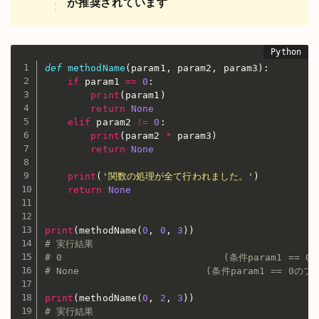
が推奨されています
def
methodName
(
param1
,
 param2
,
 param3
)
:
if
 param1 
==
0
:
print
(
param1
)
return
None
elif
 param2 
!=
0
:
print
(
param2 
*
 param3
)
return
None
print
(
'関数の処理が全て行われました。'
)
return
None
print
(
methodName
(
0
,
0
,
3
)
)
# 実行結果
# 0                            (条件param1 
# None                      (条件param1 ==
print
(
methodName
(
0
,
2
,
3
)
)
# 実行結果