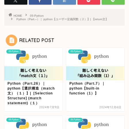
HOME
05-Python
Python（Part.–）｜ python【ユーザー定義関数（２）】| 【return文】
RELATED POST
05-Python
05-Python
Python（Part.26）｜
Python（Part.7）｜
python【選択構造（match
python【built-in
文）（１）】| [Selection
function（1）】
Structure] (match
statement)（１）
2024年7月9日
2024年12月6日
05-Python
05-Python