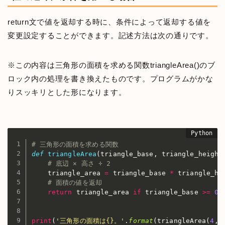
return文で値を返却する時に、条件によって返却する値を
変更設定することができます。記述方法は次の通りです。
※この内容は三角形の面積を求める関数triangleArea()のブ
ロック内の処理を書き換えたものです。プログラムがかな
りスッキリとした形になります。
# 三角形の面積を求める関数
def
triangleArea
(
triangle_base
,
 triangle_height
# 底辺 × 高さ ÷ 2
    triangle_area 
=
 triangle_base 
*
 triangle_he
# 面積の値を返却
return
 triangle_area 
if
 triangle_base 
>=
0
print
(
'三角形の面積は{}。'
.
format
(
triangleArea
(
4
,