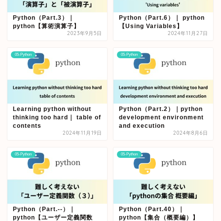
Python（Part.3）｜
Python（Part.6）｜ python
python【算術演算子】
【Using Variables】
2023年9月5日
2024年11月27日
05-Python
05-Python
Learning python without
Python（Part.2）｜python
thinking too hard｜ table of
development environment
contents
and execution
2024年11月19日
2024年8月6日
05-Python
05-Python
Python（Part.--）｜
Python（Part.40）｜
python【ユーザー定義関数
python【集合（概要編）】