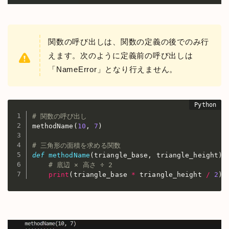
関数の呼び出しは、関数の定義の後でのみ行
えます。次のように定義前の呼び出しは
「NameError」となり行えません。
# 関数の呼び出し
methodName
(
10
,
7
)
# 三角形の面積を求める関数
def
methodName
(
triangle_base
,
 triangle_height
)
:
# 底辺 × 高さ ÷ 2
print
(
triangle_base 
*
 triangle_height 
/
2
)