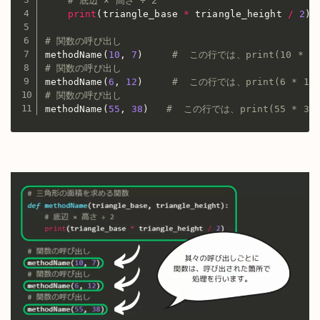
# 底辺 × 高さ ÷ 2
print
(
triangle_base 
*
 triangle_height 
/
2
)
# 関数の呼び出し
methodName
(
10
,
7
)
#  この行では、print(10 * 
# 関数の呼び出し
methodName
(
6
,
12
)
#  この行では、print(6 * 1
# 関数の呼び出し
methodName
(
55
,
38
)
#  この行では、print(55 * 3