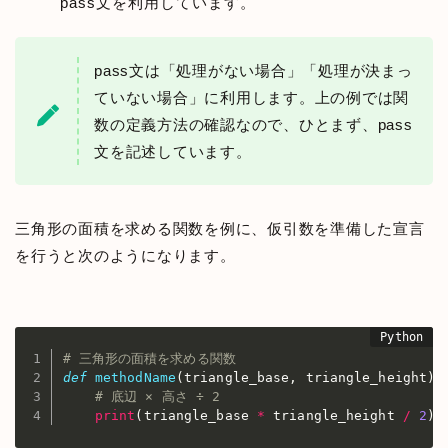
pass文を利用しています。
pass文は「処理がない場合」「処理が決まっ
ていない場合」に利用します。上の例では関
数の定義方法の確認なので、ひとまず、pass
文を記述しています。
三角形の面積を求める関数を例に、仮引数を準備した宣言
を行うと次のようになります。
# 三角形の面積を求める関数
def
methodName
(
triangle_base
,
 triangle_height
)
:
# 底辺 × 高さ ÷ 2
print
(
triangle_base 
*
 triangle_height 
/
2
)