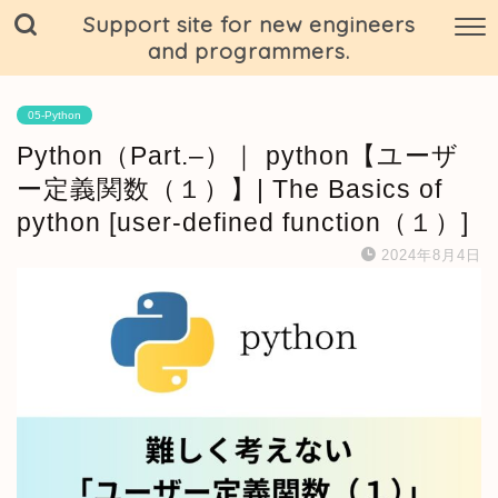
Support site for new engineers
and programmers.
05-Python
Python（Part.–）｜ python【ユーザ
ー定義関数（１）】| The Basics of
python [user-defined function（１）]
2024年8月4日