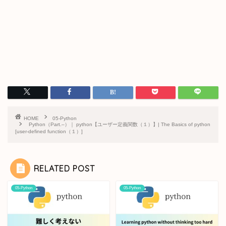
HOME
05-Python
Python（Part.–）｜ python【ユーザー定義関数（１）】| The Basics of python
[user-defined function（１）]
RELATED POST
05-Python
05-Python