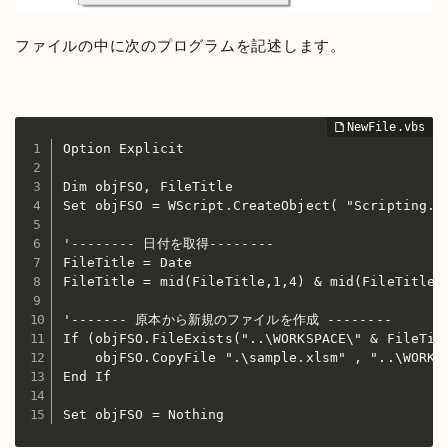
ファイルの中に次のプログラムを記述します。
Option Explicit

Dim objFSO, FileTitle

Set objFSO = WScript.CreateObject( "Scripting.Fi
'-------- 日付を取得--------

FileTitle = Date

FileTitle = mid(FileTitle,1,4) & mid(FileTitle,6
'------- 原本から新規のファイルを作成 --------

If (objFSO.FileExists("..\WORKSPACE\" & FileTitl
    objFSO.CopyFile ".\sample.xlsm" , "..\WORKSP
End If

Set objFSO = Nothing