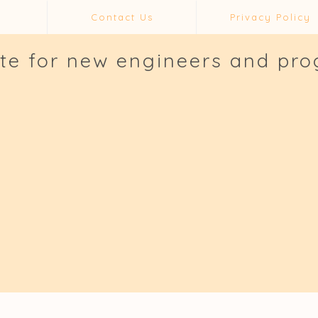
Contact Us
Privacy Policy
ite for new engineers and pr