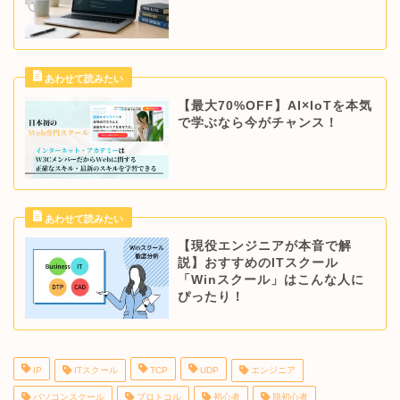
【最大70%OFF】AI×IoTを本気
で学ぶなら今がチャンス！
【現役エンジニアが本音で解
説】おすすめのITスクール
「Winスクール」はこんな人に
ぴったり！
IP
ITスクール
TCP
UDP
エンジニア
パソコンスクール
プロトコル
初心者
脱初心者