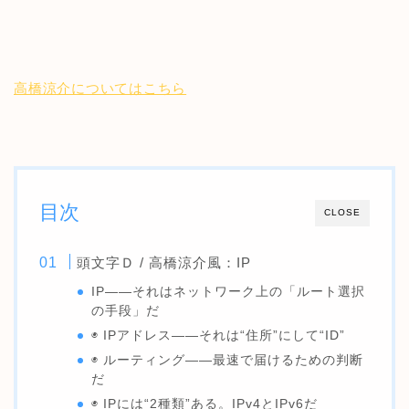
高橋涼介についてはこちら
目次
CLOSE
頭文字Ｄ / 高橋涼介風：IP
IP――それはネットワーク上の「ルート選択
の手段」だ
◉ IPアドレス――それは“住所”にして“ID”
◉ ルーティング――最速で届けるための判断
だ
◉ IPには“2種類”ある。IPv4とIPv6だ