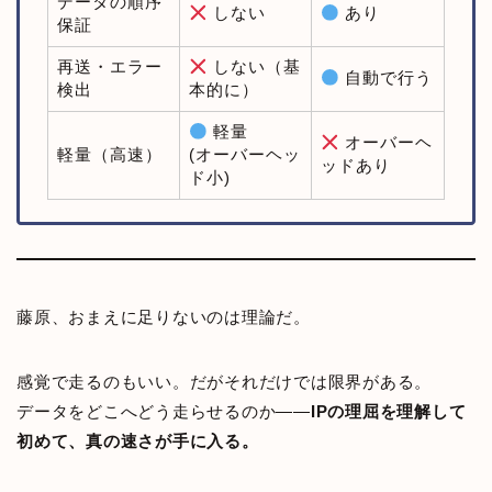
データの順序
しない
あり
保証
再送・エラー
しない（基
自動で行う
検出
本的に）
軽量
オーバーヘ
軽量（高速）
(オーバーヘッ
ッドあり
ド小)
藤原、おまえに足りないのは理論だ。
感覚で走るのもいい。だがそれだけでは限界がある。
データをどこへどう走らせるのか――
IPの理屈を理解して
初めて、真の速さが手に入る。