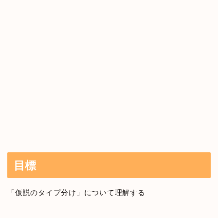
目標
「仮説のタイプ分け」について理解する