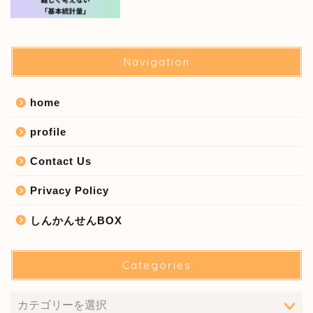
Navigation
home
profile
Contact Us
Privacy Policy
しんかんせんBOX
Categories