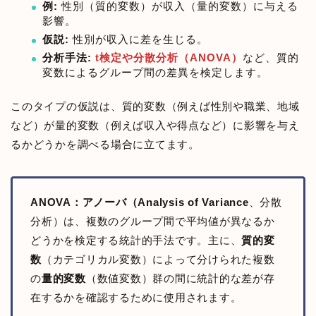
例:
性別（質的変数）が収入（量的変数）に与える
影響。
仮説:
性別が収入に差を生じる。
分析手法:
t検定や分散分析（ANOVA）
など、質的
変数によるグループ間の差異を検定します。
このタイプの仮説は、質的変数（例えば性別や職業、地域
など）が量的変数（例えば収入や得点など）に影響を与え
るかどうかを調べる場合に立てます。
ANOVA：アノーバ（Analysis of Variance
、分散
分析）は、複数のグループ間で平均値が異なるか
どうかを検定する統計的手法です。主に、
質的変
数
（カテゴリカル変数）によって分けられた複数
の
量的変数
（数値変数）群の間に統計的な差が存
在するかを確認するために使用されます。