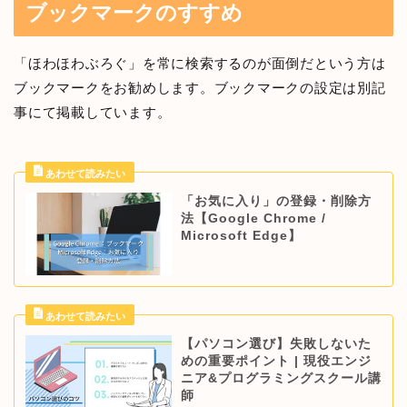
ブックマークのすすめ
「ほわほわぶろぐ」を常に検索するのが面倒だという方は
ブックマークをお勧めします。ブックマークの設定は別記
事にて掲載しています。
「お気に入り」の登録・削除方
法【Google Chrome /
Microsoft Edge】
【パソコン選び】失敗しないた
めの重要ポイント | 現役エンジ
ニア&プログラミングスクール講
師