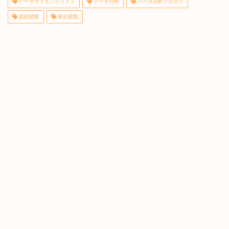
データサイエンティスト
データ分析
データ分析プロセス
質的変数
量的変数