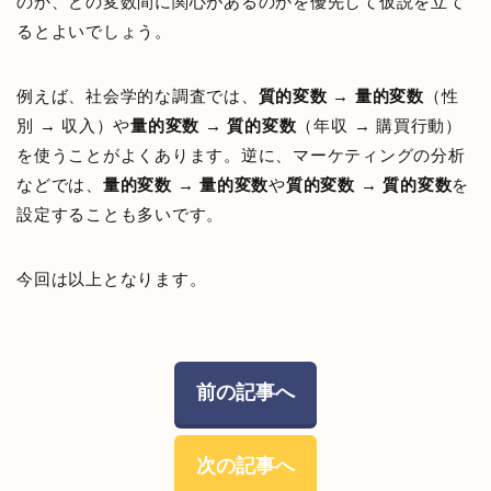
のか、どの変数間に関心があるのかを優先して仮説を立て
るとよいでしょう。
例えば、社会学的な調査では、
質的変数 → 量的変数
（性
別 → 収入）や
量的変数 → 質的変数
（年収 → 購買行動）
を使うことがよくあります。逆に、マーケティングの分析
などでは、
量的変数 → 量的変数
や
質的変数 → 質的変数
を
設定することも多いです。
今回は以上となります。
前の記事へ
次の記事へ