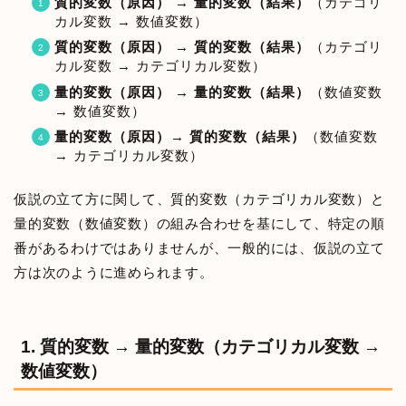
質的変数（原因） → 量的変数（結果）
（カテゴリ
カル変数 → 数値変数）
質的変数
（原因）
→ 質的変数（結果）
（カテゴリ
カル変数 → カテゴリカル変数）
量的変数
（原因）
→ 量的変数
（結果）
（数値変数
→ 数値変数）
量的変数
（原因）
→ 質的変数（結果）
（数値変数
→ カテゴリカル変数）
仮説の立て方に関して、質的変数（カテゴリカル変数）と
量的変数（数値変数）の組み合わせを基にして、特定の順
番があるわけではありませんが、一般的には、仮説の立て
方は次のように進められます。
1.
質的変数 → 量的変数
（カテゴリカル変数 →
数値変数）