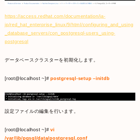
https://access.redhat.com/documentation/ja-
jp/red_hat_enterprise_linux/9/html/configuring_and_using
_database_servers/con_postgresql-users_using-
postgresql
データベースクラスターを初期化します。
[root@localhost ~]#
postgresql-setup –initdb
設定ファイルの編集を行います。
[root@localhost ~]#
vi
/var/lib/pgsql/data/postgresql.conf