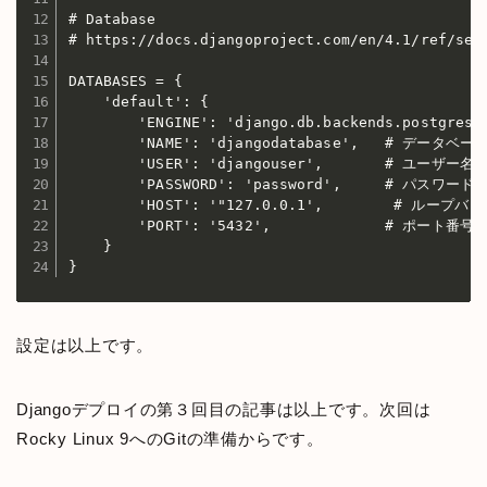
# Database

# https://docs.djangoproject.com/en/4.1/ref/sett
DATABASES = {

    'default': {

        'ENGINE': 'django.db.backends.postgresql
        'NAME': 'djangodatabase',   # データベース
        'USER': 'djangouser',       # ユーザー名

        'PASSWORD': 'password',     # パスワード

        'HOST': '"127.0.0.1',        # ループバ
        'PORT': '5432',             # ポート番号：5
    }

}
設定は以上です。
Djangoデプロイの第３回目の記事は以上です。次回は
Rocky Linux 9へのGitの準備からです。