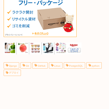
Django
Git
GitHub
Linux
PostgreSQL
python
デプロイ