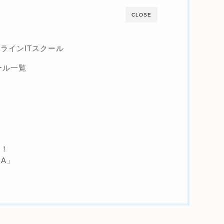
CLOSE
ンラインITスクール
クール一覧
ト！
A」