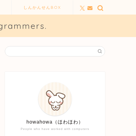
しんかんせんBOX
ogrammers.
howahowa（ほわほわ）
People who have worked with computers