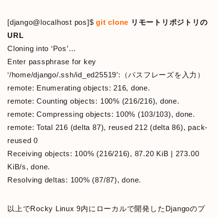
[django@localhost pos]$
git clone
リモートリポジトリの
URL
Cloning into ‘Pos’…
Enter passphrase for key
‘/home/django/.ssh/id_ed25519’:（パスフレーズを入力）
remote: Enumerating objects: 216, done.
remote: Counting objects: 100% (216/216), done.
remote: Compressing objects: 100% (103/103), done.
remote: Total 216 (delta 87), reused 212 (delta 86), pack-
reused 0
Receiving objects: 100% (216/216), 87.20 KiB | 273.00
KiB/s, done.
Resolving deltas: 100% (87/87), done.
以上でRocky Linux 9内にローカルで開発したDjangoのプ