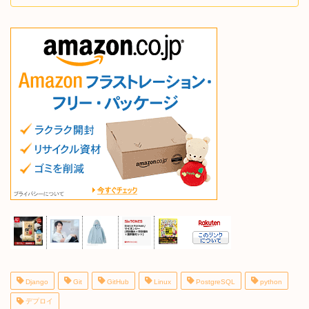
Django
Git
GitHub
Linux
PostgreSQL
python
デプロイ