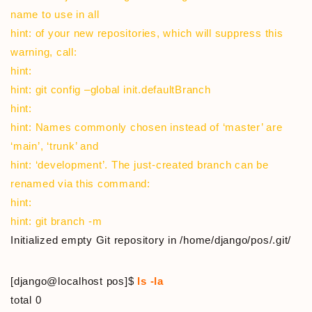
name to use in all
hint: of your new repositories, which will suppress this
warning, call:
hint:
hint: git config –global init.defaultBranch
hint:
hint: Names commonly chosen instead of ‘master’ are
‘main’, ‘trunk’ and
hint: ‘development’. The just-created branch can be
renamed via this command:
hint:
hint: git branch -m
Initialized empty Git repository in /home/django/pos/.git/
[django@localhost pos]$
ls -la
total 0