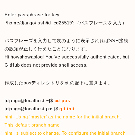
Enter passphrase for key
‘/home/django/.ssh/id_ed25519’:（パスフレーズを入力）
パスフレーズを入力して次のように表示されればSSH接続
の設定が正しく行えたことになります。
Hi howahowablog! You’ve successfully authenticated, but
GitHub does not provide shell access.
作成したposディレクトリをgitの配下に置きます。
[django@localhost ~]$
cd pos
[django@localhost pos]$
git init
hint: Using ‘master’ as the name for the initial branch.
This default branch name
hint: is subject to change. To configure the initial branch