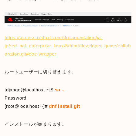
https://access.redhat.com/documentation/ja-
jp/red_hat_enterprise_linux/6/html/developer_guide/collab
oration.git#doc-wrapper
ルートユーザーに切り替えます。
[django@localhost ~]$
su –
Password:
[root@localhost ~]#
dnf install git
インストールが始まります。