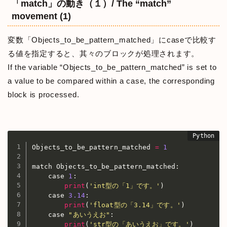
「match」の動き（１）/ The “match”
movement (1)
変数「Objects_to_be_pattern_matched」にcaseで比較す
る値を指定すると、其々のブロックが処理されます。
If the variable “Objects_to_be_pattern_matched” is set to
a value to be compared within a case, the corresponding
block is processed.
Objects_to_be_pattern_matched 
=
1
match Objects_to_be_pattern_matched
:
    case 
1
:
print
(
'int型の「1」です。'
)
    case 
3.14
:
print
(
'float型の「3.14」です。'
)
    case 
"あいうえお"
:
print
(
'str型の「あいうえお」です。'
)