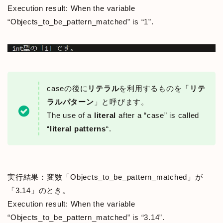
Execution result: When the variable
“Objects_to_be_pattern_matched” is “1”.
caseの後に
リテラル
を利用するものを「
リテ
ラルパターン
」と呼びます。
The use of a
literal
after a “case” is called
“
literal patterns
“.
実行結果：変数「Objects_to_be_pattern_matched」が
「3.14」のとき。
Execution result: When the variable
“Objects_to_be_pattern_matched” is “3.14”.