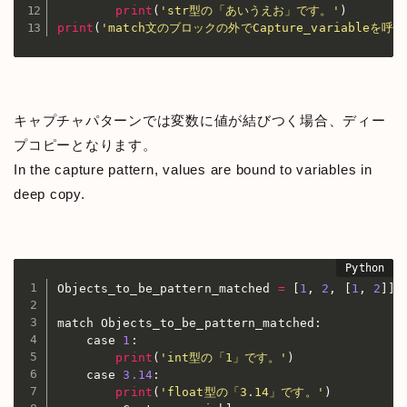
print
(
'str型の「あいうえお」です。'
)
print
(
'match文のブロックの外でCapture_variableを呼び
キャプチャパターンでは変数に値が結びつく場合、ディー
プコピーとなります。
In the capture pattern, values are bound to variables in
deep copy.
Objects_to_be_pattern_matched 
=
[
1
,
2
,
[
1
,
2
]
]
match Objects_to_be_pattern_matched
:
    case 
1
:
print
(
'int型の「1」です。'
)
    case 
3.14
:
print
(
'float型の「3.14」です。'
)