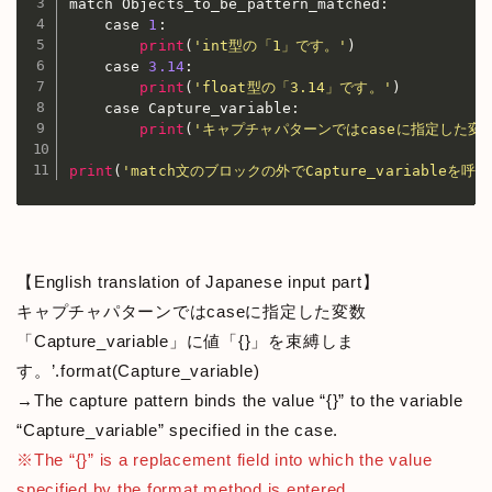
match Objects_to_be_pattern_matched
:
    case 
1
:
print
(
'int型の「1」です。'
)
    case 
3.14
:
print
(
'float型の「3.14」です。'
)
    case Capture_variable
:
print
(
'キャプチャパターンではcaseに指定した変数「
print
(
'match文のブロックの外でCapture_variableを呼び
【English translation of Japanese input part】
キャプチャパターンではcaseに指定した変数
「Capture_variable」に値「{}」を束縛しま
す。’.format(Capture_variable)
→The capture pattern binds the value “{}” to the variable
“Capture_variable” specified in the case.
※The “{}” is a replacement field into which the value
specified by the format method is entered.