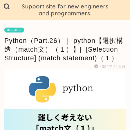
Support site for new engineers
and programmers.
05-Python
Python（Part.26）｜ python【選択構
造（match文）（１）】| [Selection
Structure] (match statement)（１）
2024年7月9日