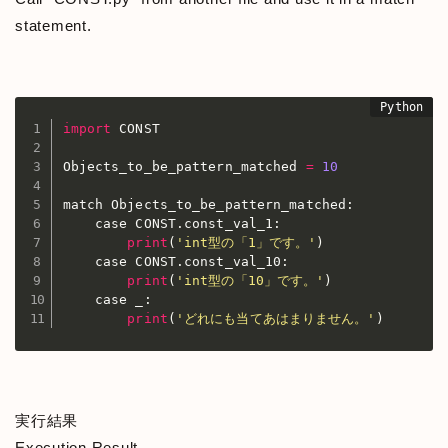
statement.
import
 CONST

Objects_to_be_pattern_matched 
=
10
match Objects_to_be_pattern_matched
:
    case CONST
.
const_val_1
:
print
(
'int型の「1」です。'
)
    case CONST
.
const_val_10
:
print
(
'int型の「10」です。'
)
    case _
:
print
(
'どれにも当てあはまりません。'
)
実行結果
Execution Result