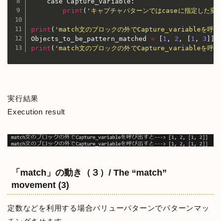
    case Capture_variable
:
print
(
'キャプチャパターンではcaseに指定した変数「
print
(
'match文のブロックの外でCapture_variableを呼び
Objects_to_be_pattern_matched 
=
[
1
,
2
,
[
1
,
3
]
]
print
(
'match文のブロックの外でCapture_variableを呼び
実行結果
Execution result
「match」の動き（３）/ The “match”
movement (3)
定数などを利用する場合バリューパターンでパターンマッ