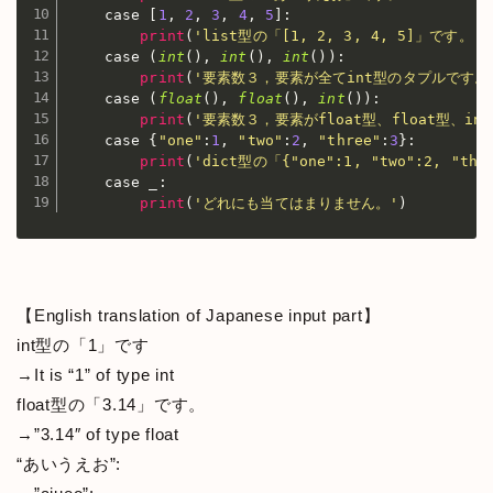
    case 
[
1
,
2
,
3
,
4
,
5
]
:
print
(
'list型の「[1, 2, 3, 4, 5]」です。'
)
    case 
(
int
(
)
,
int
(
)
,
int
(
)
)
:
print
(
'要素数３，要素が全てint型のタプルです。
    case 
(
float
(
)
,
float
(
)
,
int
(
)
)
:
print
(
'要素数３，要素がfloat型、float型、i
    case 
{
"one"
:
1
,
"two"
:
2
,
"three"
:
3
}
:
print
(
'dict型の「{"one":1, "two":2, "th
    case _
:
print
(
'どれにも当てはまりません。'
)
【English translation of Japanese input part】
int型の「1」です
→It is “1” of type int
float型の「3.14」です。
→”3.14″ of type float
“あいうえお”: