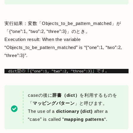
実行結果：変数「Objects_to_be_pattern_matched」が
「{“one”:1, “two”:2, “three”:3}」のとき。
Execution result: When the variable
“Objects_to_be_pattern_matched” is “{“one”:1, “two”:2,
“three”:3}”.
caseの後に
辞書（dict）
を利用するものを
「
マッピングパターン
」と呼びます。
The use of a
dictionary (dict)
after a
“case” is called “
mapping patterns
“.