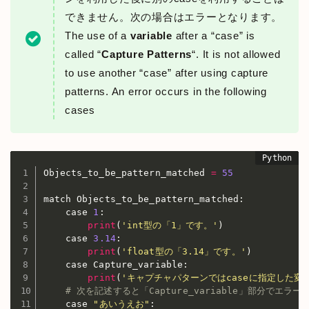
できません。次の場合はエラーとなります。
The use of a
variable
after a “case” is
called “
Capture Patterns
“. It is not allowed
to use another “case” after using capture
patterns. An error occurs in the following
cases
Objects_to_be_pattern_matched 
=
55
match Objects_to_be_pattern_matched
:
    case 
1
:
print
(
'int型の「1」です。'
)
    case 
3.14
:
print
(
'float型の「3.14」です。'
)
    case Capture_variable
:
print
(
'キャプチャパターンではcaseに指定した変数「
# 次を記述すると「Capture_variable」部分でエラ
    case 
"あいうえお"
: