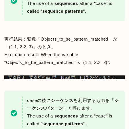
The use of a
sequences
after a “case” is
called “
sequence patterns
“.
実行結果：変数「Objects_to_be_pattern_matched」が
「(1.1, 2.2, 3)」のとき。
Execution result: When the variable
“Objects_to_be_pattern_matched” is “(1.1, 2.2, 3)”.
caseの後に
シーケンス
を利用するものを「
シ
ーケンスパターン
」と呼びます。
The use of a
sequences
after a “case” is
called “
sequence patterns
“.