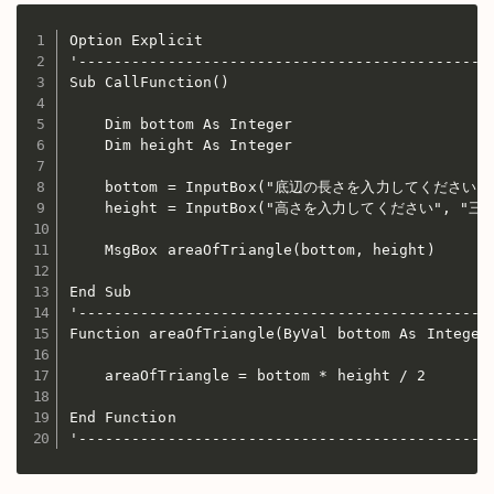
Option Explicit

'-----------------------------------------------
Sub CallFunction()

    Dim bottom As Integer

    Dim height As Integer

    bottom = InputBox("底辺の長さを入力してください
    height = InputBox("高さを入力してください", "
    MsgBox areaOfTriangle(bottom, height)

End Sub

'-----------------------------------------------
Function areaOfTriangle(ByVal bottom As Integer,
    areaOfTriangle = bottom * height / 2

End Function

'----------------------------------------------