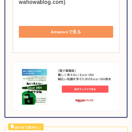
wahowablog.com)
Amazonで見る