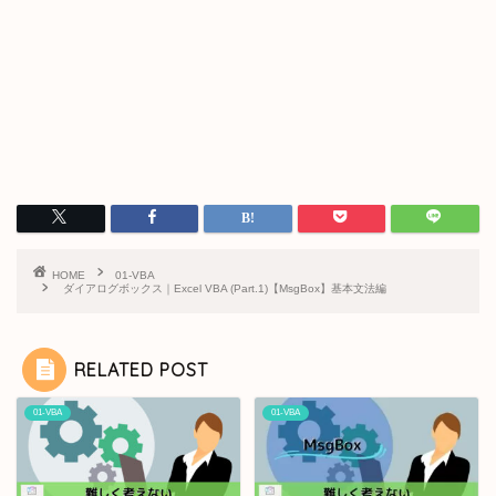
HOME
01-VBA
ダイアログボックス｜Excel VBA (Part.1)【MsgBox】基本文法編
RELATED POST
01-VBA
01-VBA