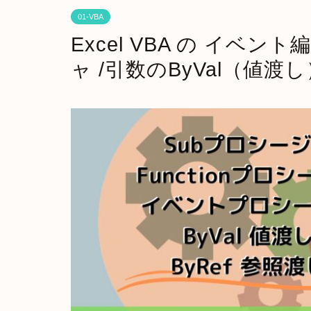
01-VBA
Excel VBA の イベン
ャ /引数のByVal（値渡