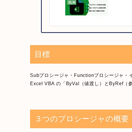
目標
Subプロシージャ・Functionプロシージ
Excel VBA の「ByVal（値渡し）とBy
３つのプロシージャの概要