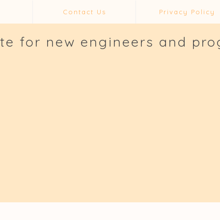
Contact Us
Privacy Policy
ite for new engineers and pr