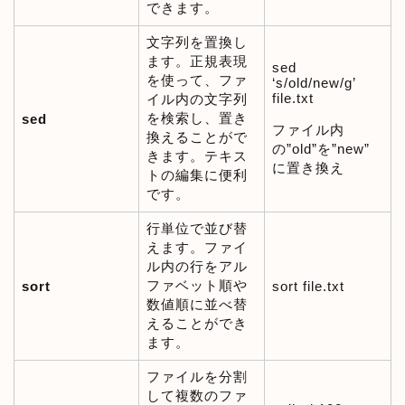
できます。
文字列を置換し
ます。正規表現
sed
を使って、ファ
‘s/old/new/g’
file.txt
イル内の文字列
を検索し、置き
sed
ファイル内
換えることがで
の”old”を”new”
きます。テキス
に置き換え
トの編集に便利
です。
行単位で並び替
えます。ファイ
ル内の行をアル
ファベット順や
sort
sort file.txt
数値順に並べ替
えることができ
ます。
ファイルを分割
して複数のファ