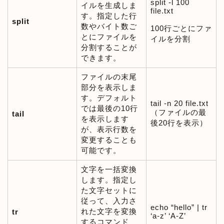
split -l 100
イルを生成しま
file.txt
す。指定した行
split
数やバイト数ご
100行ごとにファ
とにファイルを
イルを分割
分割することが
できます。
ファイルの末尾
部分を表示しま
す。デフォルト
tail -n 20 file.txt
では最後の10行
（ファイルの最
tail
を表示します
後20行を表示）
が、表示行数を
変更することも
可能です。
文字を一括変換
します。指定し
た文字セットに
従って、入力さ
echo “hello” | tr
れた文字を変換
tr
‘a-z’ ‘A-Z’
するコマンド