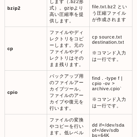
します（.bz2形
file.txt.bz2 とい
式）。gzipより
bzip2
う圧縮ファイル
高い圧縮率を提
が作成されます
供します。
ファイルやディ
cp source.txt
レクトリをコピ
destination.txt
ーします。元の
cp
ファイルやディ
※コマンド入力
レクトリはその
は一行です。
まま残ります。
バックアップ用
find . -type f |
のファイルアー
cpio -ov >
archive.cpio`
カイブツール。
cpio
ファイルのアー
※コマンド入力
カイブや復元を
は一行です。
行います。
ファイルの変換
dd if=/dev/sda
やコピーを行い
of=/dev/sdb
ます。低レベル
bs=64K