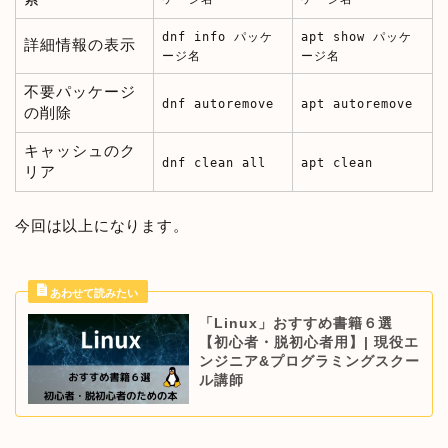
dnf info パッケ
apt show パッケ
詳細情報の表示
ージ名
ージ名
不要パッケージ
dnf autoremove
apt autoremove
の削除
キャッシュのク
dnf clean all
apt clean
リア
今回は以上になります。
「Linux」おすすめ書籍６選
【初心者・脱初心者用】| 現役エ
ンジニア&プログラミングスクー
ル講師