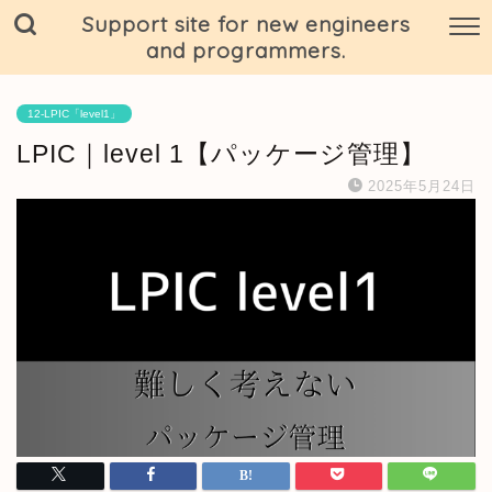
Support site for new engineers
and programmers.
12-LPIC「level1」
LPIC｜level 1【パッケージ管理】
2025年5月24日