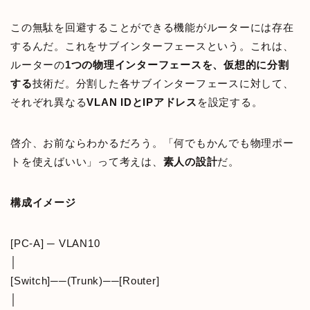
この無駄を回避することができる機能がルーターには存在
するんだ。これをサブインターフェースという。これは、
ルーターの
1つの物理インターフェースを、仮想的に分割
する
技術だ。分割した各サブインターフェースに対して、
それぞれ異なる
VLAN IDとIPアドレス
を設定する。
啓介、お前ならわかるだろう。「何でもかんでも物理ポー
トを使えばいい」って考えは、
素人の設計
だ。
構成イメージ
[PC-A] ─ VLAN10
│
[Switch]──(Trunk)──[Router]
│