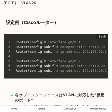
[PC-B] ─ VLAN20
設定例（Ciscoルーター）
Router
(
config
)
# interface g0/0.10
Router
(
config-subif
)
# encapsulation dot1Q 10
Router
(
config-subif
)
# ip address 192.168.10.1 2
Router
(
config
)
# interface g0/0.20
Router
(
config-subif
)
# encapsulation dot1Q 20
Router
(
config-subif
)
# ip address 192.168.20.1 2
各サブインターフェースは
VLANに対応した“仮想
のポート”
ルーターが各VLANの
デフォルトゲートウェイ
にな
home
profile
Contact Us
Privacy Policy