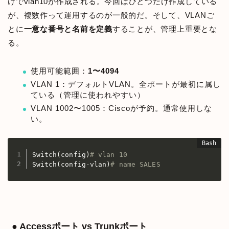
けでvlan10が作成される。今回はひとつだけ作成している
が、複数作って運用するのが一般的だ。そして、VLANご
とに
一意な番号と名前を定義
することが、管理上重要とな
る。
使用可能範囲：
1〜4094
VLAN 1：デフォルトVLAN。全ポートが最初に属し
ている（管理に使われやすい）
VLAN 1002〜1005：Ciscoが予約。通常使用しな
い。
Switch
(
config
)
# vlan 10
Switch
(
config-vlan
)
# name SALES
● Accessポート vs Trunkポート