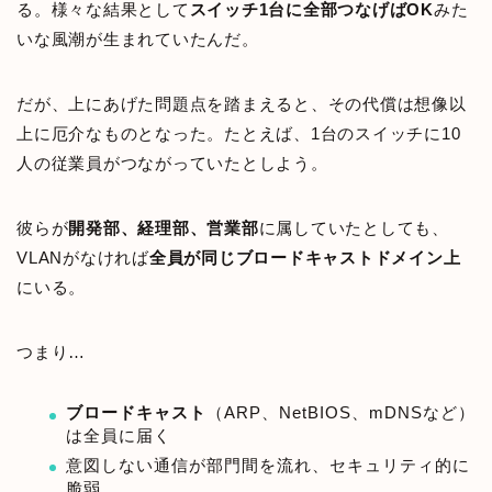
る。様々な結果として
スイッチ1台に全部つなげばOK
みた
いな風潮が生まれていたんだ。
だが、上にあげた問題点を踏まえると、その代償は想像以
上に厄介なものとなった。たとえば、1台のスイッチに10
人の従業員がつながっていたとしよう。
彼らが
開発部、経理部、営業部
に属していたとしても、
VLANがなければ
全員が同じブロードキャストドメイン上
にいる。
つまり…
ブロードキャスト
（ARP、NetBIOS、mDNSなど）
は全員に届く
意図しない通信が部門間を流れ、セキュリティ的に
脆弱