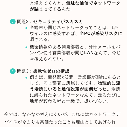
と増えてくると、
無駄な通信でネットワーク
が詰まってくる
んだ。
問題2：
セキュリティがスカスカ
全端末が同じネットワークってことは、1台
ウイルスに感染すれば、
全PCが感染リスク
に
晒される。
機密情報のある開発部署と、外部メールをバ
ンバン使う営業部署が
同じLAN
なんて、今じ
ゃ考えられない。
問題3：
柔軟性ゼロの構成
例えば、開発部が2階、営業部が3階にあると
して、同じ部署に所属してても、
物理的に違
う場所にいると通信設定が面倒だった。
場所
に縛られたネットワークなんて、走るたびに
地形が変わる峠と一緒で、扱いづらい。
今では、なかなか考えにくいが、これにはネットワークデ
バイスが今よりも高価だったことも理由としてあげられ