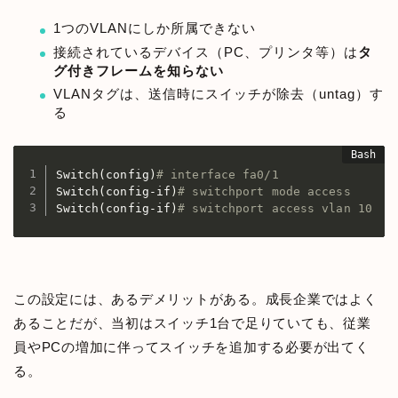
1つのVLANにしか所属できない
接続されているデバイス（PC、プリンタ等）は
タ
グ付きフレームを知らない
VLANタグは、送信時にスイッチが除去（untag）す
る
Switch
(
config
)
# interface fa0/1
Switch
(
config-if
)
# switchport mode access
Switch
(
config-if
)
# switchport access vlan 10
この設定には、あるデメリットがある。成長企業ではよく
あることだが、当初はスイッチ1台で足りていても、従業
員やPCの増加に伴ってスイッチを追加する必要が出てく
る。