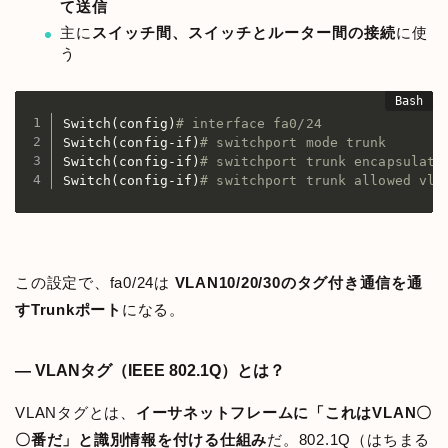
て送信
主に
スイッチ間、スイッチとルーター間の接続
に使
う
Switch
(
config
)
# interface fa0/24
Switch
(
config-if
)
# switchport mode trunk
Switch
(
config-if
)
# switchport trunk encapsulati
Switch
(
config-if
)
# switchport trunk allowed vla
この設定で、fa0/24は
VLAN10/20/30のタグ付き通信を通
すTrunkポート
になる。
— VLANタグ（IEEE 802.1Q）とは？
VLANタグとは、
イーサネットフレームに「これはVLAN〇
〇番だ」と識別情報を付ける仕組み
だ。802.1Q（はちまる