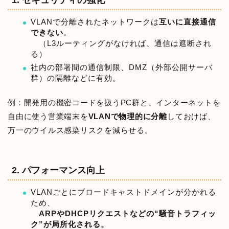
1. セキュリティの強化
VLANで分離されたネットワークは
互いに直接通信
できない
。
（L3ルーティングがなければ、通信は遮断され
る）
社内の部署間の通信制限、DMZ（外部公開サーバ
群）の隔離などに有効。
例：開発用の機密コードを扱うPC群と、インターネットを
自由に使う営業端末を
VLANで物理的に分離
しておけば、
万一のウイルス感染リスクを減らせる。
2. パフォーマンス向上
VLANごとにブロードキャストドメインが分かれる
ため、
ARPやDHCPリクエストなどの“騒音トラフィッ
ク”が局所化される。