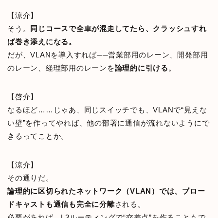
【涼介】
そう。
同じコースで全車が混走してたら、クラッシュすれ
ば巻き添えになる。
だが、VLANを導入すれば──営業部用のレーン、開発部用
のレーン、経理部用のレーンを
論理的に引ける
。
【啓介】
なるほど……じゃあ、同じスイッチでも、VLANで“見えな
い壁”を作ってやれば、他の部署に通信が流れないようにで
きるってことか。
【涼介】
その通りだ。
論理的に区切られたネットワーク（VLAN）では、ブロー
ドキャストも通信も完全に分離
される。
必要があれば、L3ルーティングで“交差点”を作ることもで