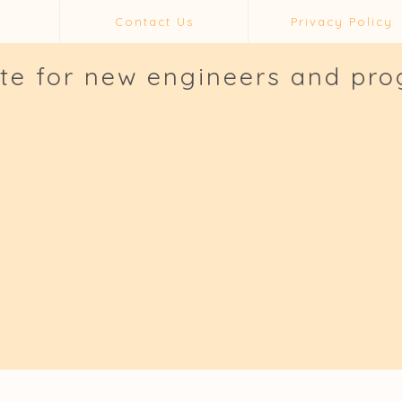
Contact Us
Privacy Policy
ite for new engineers and pr