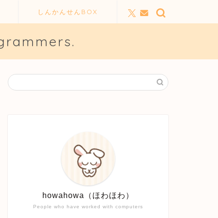
しんかんせんBOX
ogrammers.
howahowa（ほわほわ）
People who have worked with computers