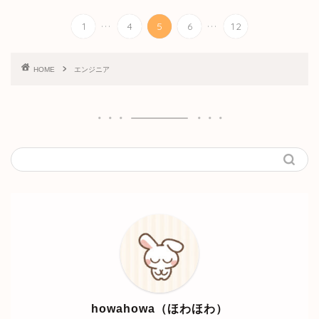
...
...
1
4
5
6
12
HOME
エンジニア
howahowa（ほわほわ）