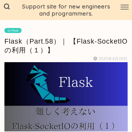
Support site for new engineers
and programmers.
11-Flask
Flask（Part.58）｜ 【Flask-SocketIO
の利用（１）】
2025年4月20日