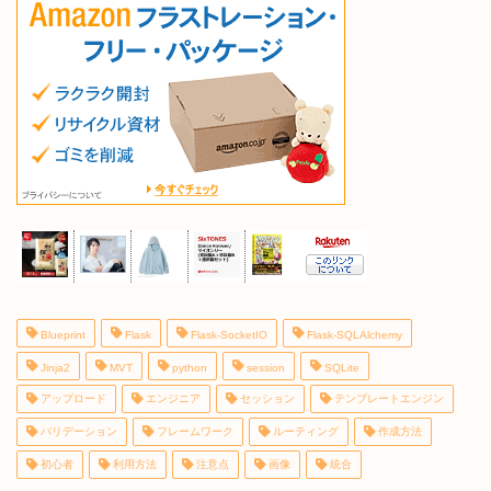
Blueprint
Flask
Flask-SocketIO
Flask-SQLAlchemy
Jinja2
MVT
python
session
SQLite
アップロード
エンジニア
セッション
テンプレートエンジン
バリデーション
フレームワーク
ルーティング
作成方法
初心者
利用方法
注意点
画像
統合