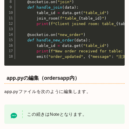
    @socketio
.
on
(
"join"
)
def
handle_join
(
data
)
:
        table_id 
=
 data
.
get
(
"table_id"
)
        join_room
(
f"table_
{
table_id
}
"
)
print
(
f"Client joined room: table_
{
tabl
    @socketio
.
on
(
"new_order"
)
def
handle_new_order
(
data
)
:
        table_id 
=
 data
.
get
(
"table_id"
)
print
(
f"New order received for table: 
{
        emit
(
"order_updated"
,
{
"message"
:
"注文
app.pyの編集（ordersapp内）
app.pyファイルを次のように編集します。
この続きはNoteとなります。