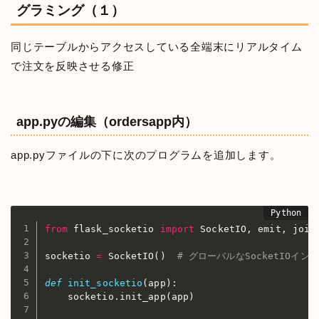
グラミング（１）
同じテーブルからアクセスしている全端末にリアルタイム
で注文を反映させる修正
app.pyの編集（ordersapp内）
app.pyファイルの下に次のプログラムを追加します。
from
 flask_socketio 
import
 SocketIO
,
 emit
,
 join_
socketio 
=
 SocketIO
(
)
# グローバルなSocketIOイン
def
init_socketio
(
app
)
:
    socketio
.
init_app
(
app
)