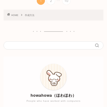
1
2
10
HOME
作成方法
howahowa（ほわほわ）
People who have worked with computers