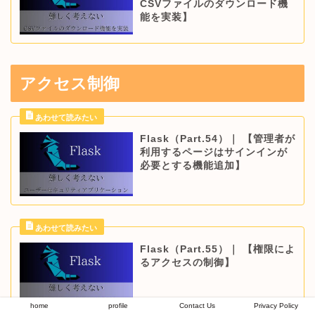
CSVファイルのダウンロード機
能を実装】
アクセス制御
Flask（Part.54）｜ 【管理者が
利用するページはサインインが
必要とする機能追加】
Flask（Part.55）｜ 【権限によ
るアクセスの制御】
home
profile
Contact Us
Privacy Policy