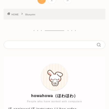
HOME
Blueprint
howahowa（ほわほわ）
People who have worked with computers