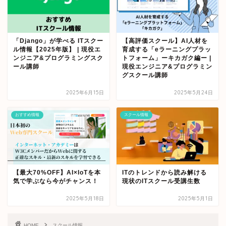
「Django」が学べる ITスクー
【高評価スクール】AI人材を
ル情報【2025年版】 | 現役エ
育成する「eラーニングプラッ
ンジニア&プログラミングスク
トフォーム」ーキカガク編ー |
ール講師
現役エンジニア&プログラミン
グスクール講師
2025年6月15日
2025年5月24日
おすすめ情報
スクール情報
【最大70%OFF】AI×IoTを本
ITのトレンドから読み解ける
気で学ぶなら今がチャンス！
現状のITスクール受講生数
2025年5月18日
2025年5月1日
HOME
スクール情報