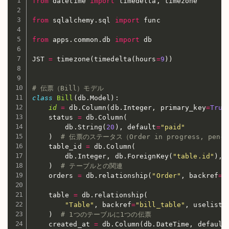
from
 datetime 
import
 timedelta
,
 timezone

from
 sqlalchemy
.
sql 
import
 func

from
 apps
.
common
.
db 
import
 db

JST 
=
 timezone
(
timedelta
(
hours
=
9
)
)
# 伝票（Bill）モデル
class
Bill
(
db
.
Model
)
:
id
=
 db
.
Column
(
db
.
Integer
,
 primary_key
=
True
    status 
=
 db
.
Column
(
        db
.
String
(
20
)
,
 default
=
"paid"
)
# 伝票のステータス（Order in progress, pendi
    table_id 
=
 db
.
Column
(
        db
.
Integer
,
 db
.
ForeignKey
(
"table.id"
)
,
 
)
# テーブルとの関連
    orders 
=
 db
.
relationship
(
"Order"
,
 backref
=
"
    table 
=
 db
.
relationship
(
"Table"
,
 backref
=
"bill_table"
,
 uselist
=
)
# 1つのテーブルに1つの伝票
    created_at 
=
 db
.
Column
(
db
.
DateTime
,
 default