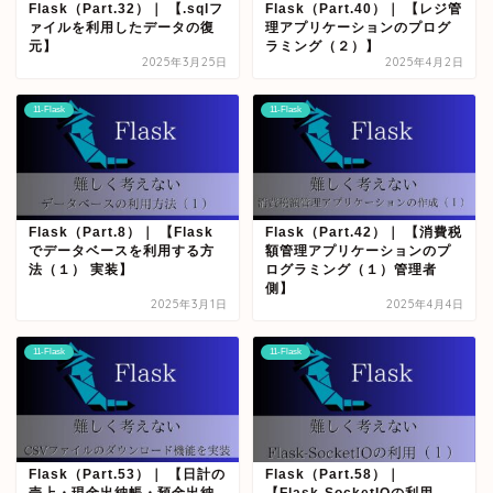
Flask（Part.32）｜ 【.sqlフ
Flask（Part.40）｜ 【レジ管
ァイルを利用したデータの復
理アプリケーションのプログ
元】
ラミング（２）】
2025年3月25日
2025年4月2日
11-Flask
11-Flask
Flask（Part.8）｜ 【Flask
Flask（Part.42）｜ 【消費税
でデータベースを利用する方
額管理アプリケーションのプ
法（１） 実装】
ログラミング（１）管理者
側】
2025年3月1日
2025年4月4日
11-Flask
11-Flask
Flask（Part.53）｜ 【日計の
Flask（Part.58）｜
売上・現金出納帳・預金出納
【Flask-SocketIOの利用