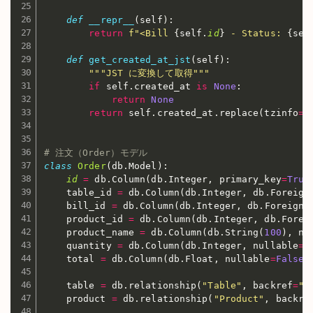
def
__repr__
(
self
)
:
return
f"<Bill 
{
self
.
id
}
 - Status: 
{
sel
def
get_created_at_jst
(
self
)
:
"""JST に変換して取得"""
if
 self
.
created_at 
is
None
:
return
None
return
 self
.
created_at
.
replace
(
tzinfo
=
t
# 注文（Order）モデル
class
Order
(
db
.
Model
)
:
id
=
 db
.
Column
(
db
.
Integer
,
 primary_key
=
True
    table_id 
=
 db
.
Column
(
db
.
Integer
,
 db
.
Foreign
    bill_id 
=
 db
.
Column
(
db
.
Integer
,
 db
.
ForeignK
    product_id 
=
 db
.
Column
(
db
.
Integer
,
 db
.
Forei
    product_name 
=
 db
.
Column
(
db
.
String
(
100
)
,
 nu
    quantity 
=
 db
.
Column
(
db
.
Integer
,
 nullable
=
F
    total 
=
 db
.
Column
(
db
.
Float
,
 nullable
=
False
)
    table 
=
 db
.
relationship
(
"Table"
,
 backref
=
"o
    product 
=
 db
.
relationship
(
"Product"
,
 backre