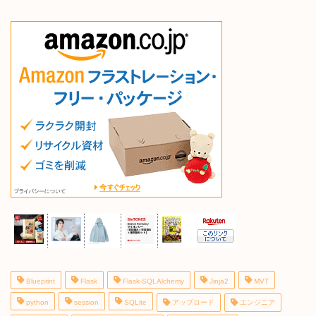
Blueprint
Flask
Flask-SQLAlchemy
Jinja2
MVT
python
session
SQLite
アップロード
エンジニア