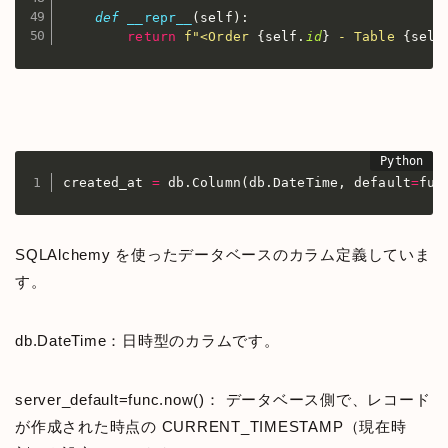
def
__repr__
(
self
)
:
return
f"<Order 
{
self
.
id
}
 - Table 
{
self
created_at 
=
 db
.
Column
(
db
.
DateTime
,
 default
=
fun
SQLAlchemy を使ったデータベースのカラム定義していま
す。
db.DateTime：日時型のカラムです。
server_default=func.now()： データベース側で、レコード
が作成された時点の CURRENT_TIMESTAMP（現在時