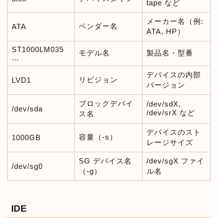
tape など
メーカー名（例:
ベンダー名
ATA
ATA, HP）
ST1000LM035
モデル名
製品名・型番
…
デバイスの内部
リビジョン
LVD1
バージョン
ブロックデバイ
/dev/sdX,
/dev/sda
/dev/srX など
ス名
デバイスのスト
容量（-s）
1000GB
レージサイズ
SG デバイス名
/dev/sgX ファイ
/dev/sg0
（-g）
ル名
IDE