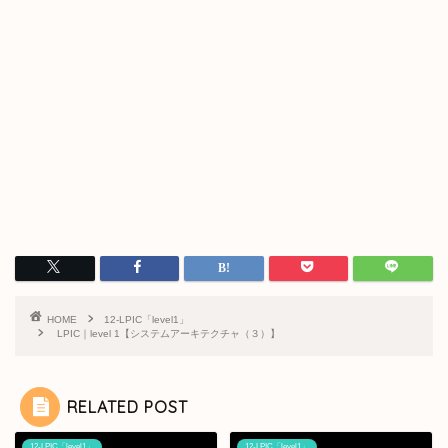
HOME
12-LPIC「level1」
LPIC｜level 1【システムアーキテクチャ（３）】
RELATED POST
12-LPIC「level1」
12-LPIC「level1」