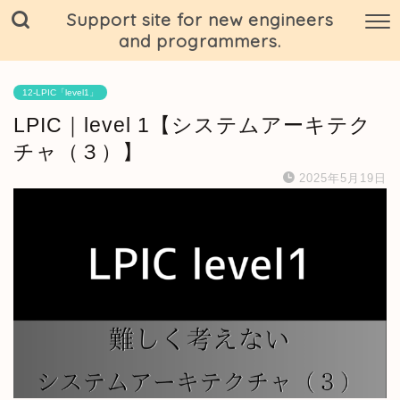
Support site for new engineers
and programmers.
12-LPIC「level1」
LPIC｜level 1【システムアーキテク
チャ（３）】
2025年5月19日