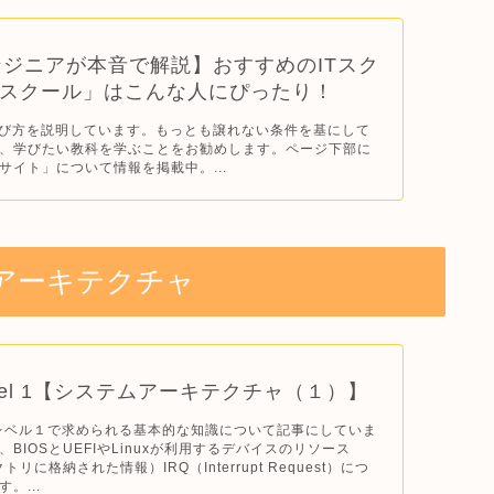
ジニアが本音で解説】おすすめのITスク
nスクール」はこんな人にぴったり！
選び方を説明しています。もっとも譲れない条件を基にして
、学びたい教科を学ぶことをお勧めします。ページ下部に
サイト」について情報を掲載中。...
アーキテクチャ
evel 1【システムアーキテクチャ（１）】
Cレベル１で求められる基本的な知識について記事にしていま
BIOSとUEFIやLinuxが利用するデバイスのリソース
クトリに格納された情報）IRQ（Interrupt Request）につ
。...