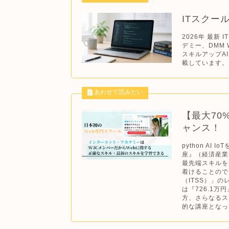
ITスクー
2026年 最新
デミー、DMM 
スキルアップA
載しています。.
【最大70
ャンス！
python A
座』（経済産業
最先端スキルを
着けることので
（ITSS）」
は『726.1
方、さらなるス
的な講座となって