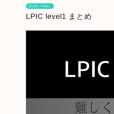
12-LPIC「level1」
LPIC level1 まとめ