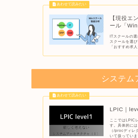
【現役エン
ール「Wi
ITスクールの
スクールを選び
「おすすめ求人
システム
LPIC｜l
ここではLPI
す。具体的には、
（/procディレ
いて扱っています