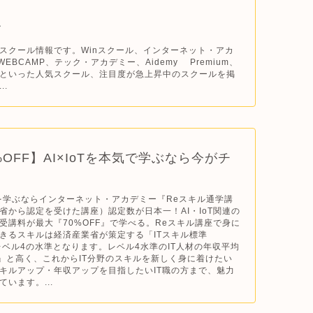
ル
 ITスクール情報です。Winスクール、インターネット・アカ
WEBCAMP、テック・アカデミー、Aidemy Premium、
Iといった人気スクール、注目度が急上昇中のスクールを掲
..
%OFF】AI×IoTを本気で学ぶなら今がチ
I IoTを学ぶならインターネット・アカデミー『Reスキル通学講
省から認定を受けた講座）認定数が日本一！AI・IoT関連の
受講料が最大『70%OFF』で学べる。Reスキル講座で身に
きるスキルは経済産業省が策定する「ITスキル標準
のレベル4の水準となります。レベル4水準のIT人材の年収平均
万円』と高く、これからIT分野のスキルを新しく身に着けたい
キルアップ・年収アップを目指したいIT職の方まで、魅力
います。...