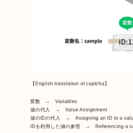
【English translation of captcha】
変数 → Variables
値の代入 → Value Assignment
値のIDの代入 → Assigning an ID to a val
IDを利用した値の参照 → Referencing a value