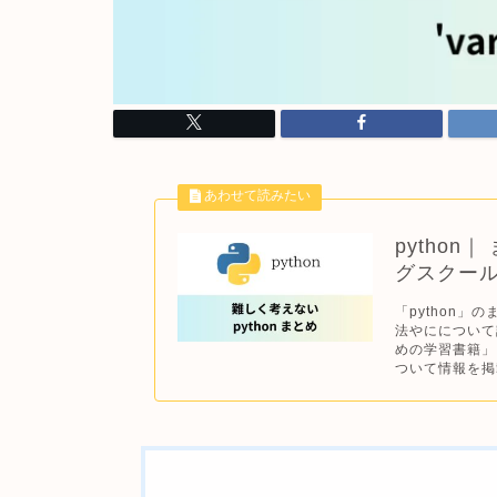
pytho
グスクー
「python」
法やにについて
めの学習書籍」
ついて情報を掲載