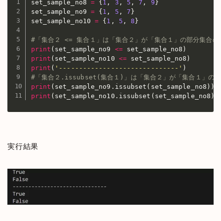
set_sample_no8 
=
{
1
,
3
,
5
,
7
,
9
}
set_sample_no9 
=
{
1
,
5
,
7
}
set_sample_no10 
=
{
1
,
5
,
8
}
#「集合２ <= 集合１」は「集合２」が「集合１」の部分集合の
print
(
set_sample_no9 
<=
 set_sample_no8
)
print
(
set_sample_no10 
<=
 set_sample_no8
)
print
(
'------------------------------'
)
#「集合２.issubset(集合１)」は「集合２」が「集合１」の
print
(
set_sample_no9
.
issubset
(
set_sample_no8
)
)
print
(
set_sample_no10
.
issubset
(
set_sample_no8
)
)
実行結果