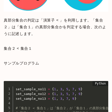
真部分集合の判定は「演算子 < 」を利用します。「集合
２」は「集合１」の真部分集合かを判定する場合、次のよ
うに記述します。
集合２ < 集合１
サンプルプログラム
set_sample_no11 
=
{
1
,
3
,
5
,
7
,
9
}
set_sample_no12 
=
{
1
,
3
,
5
,
7
,
9
}
set_sample_no13 
=
{
1
,
3
,
7
,
9
}
#「集合２ < 集合１」は「集合２」が「集合１」の真部分集合の