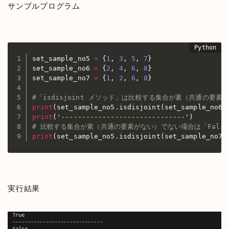
サンプルプログラム
set_sample_no5 
=
{
1
,
3
,
5
,
7
}
set_sample_no6 
=
{
2
,
4
,
6
,
8
}
set_sample_no7 
=
{
1
,
2
,
6
,
8
}
#「isdisjoint メソッド」は比較する集合が素（共通の要素
print
(
set_sample_no5
.
isdisjoint
(
set_sample_no6
)
print
(
'------------------------------'
)
# 比較する集合が素（共通の要素がない）でない場合は「Fals
print
(
set_sample_no5
.
isdisjoint
(
set_sample_no7
)
実行結果