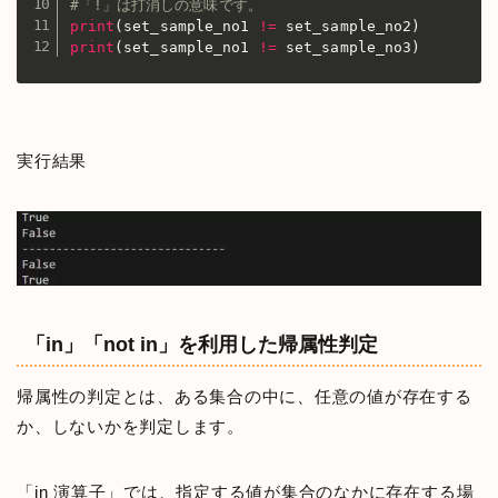
#「!」は打消しの意味です。
print
(
set_sample_no1 
!=
 set_sample_no2
)
print
(
set_sample_no1 
!=
 set_sample_no3
)
実行結果
「in」「not in」を利用した帰属性判定
帰属性の判定とは、ある集合の中に、任意の値が存在する
か、しないかを判定します。
「in 演算子」では、指定する値が集合のなかに存在する場