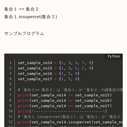
集合１ >= 集合２
集合１.issuperset(集合２)
サンプルプログラム
set_sample_no14 
=
{
1
,
3
,
5
,
7
,
9
}
set_sample_no15 
=
{
1
,
3
,
5
,
7
,
9
}
set_sample_no16 
=
{
1
,
5
,
9
}
set_sample_no17 
=
{
1
,
5
,
8
}
#「集合１>= 集合２」は「集合１」が「集合２」の超集合の場合
print
(
set_sample_no14 
>=
 set_sample_no15
)
print
(
set_sample_no14 
>=
 set_sample_no16
)
print
(
set_sample_no14 
>=
 set_sample_no17
)
print
(
'------------------------------'
)
#「集合１.issuperset(集合２)」は「集合１」が「集合２
print
(
set_sample_no14
.
issuperset
(
set_sample_no1