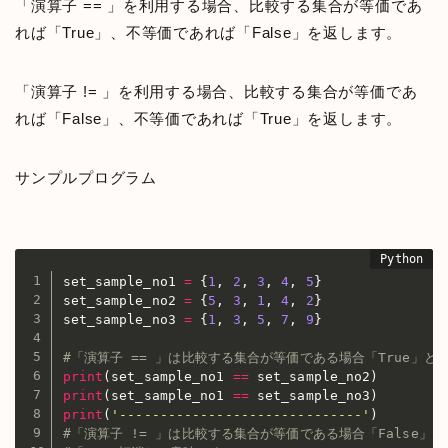
「演算子 == 」を利用する場合、比較する集合が等価であ
れば「True」、不等価であれば「False」を返します。
「演算子 != 」を利用する場合、比較する集合が等価であ
れば「False」、不等価であれば「True」を返します。
サンプルプログラム
set_sample_no1 
=
{
1
,
2
,
3
,
4
,
5
}
set_sample_no2 
=
{
5
,
3
,
1
,
4
,
2
}
set_sample_no3 
=
{
1
,
3
,
5
,
7
,
9
}
#「演算子 == 」は比較する集合が等価である場合「True」と
print
(
set_sample_no1 
==
 set_sample_no2
)
print
(
set_sample_no1 
==
 set_sample_no3
)
print
(
'------------------------------'
)
#「演算子 != 」は比較する集合が等価である場合「False」