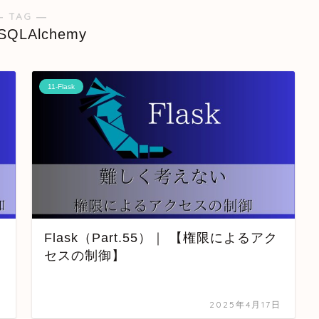
― TAG ―
-SQLAlchemy
11-Flask
Flask（Part.55）｜ 【権限によるアク
セスの制御】
日
2025年4月17日