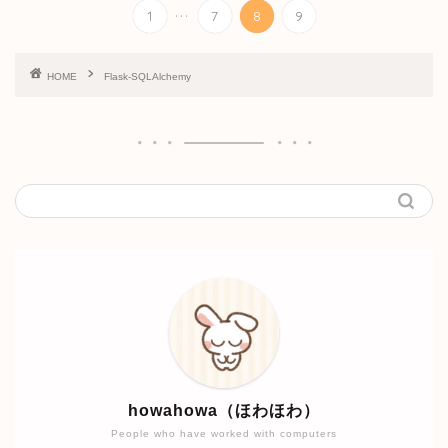
...
1
7
8
9
HOME
Flask-SQLAlchemy
howahowa（ほわほわ）
People who have worked with computers