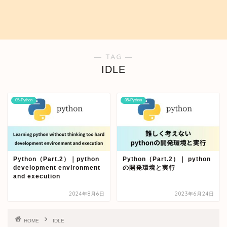
― TAG ―
IDLE
05-Python
05-Python
Python（Part.2）｜python
Python（Part.2）｜ python
development environment
の開発環境と実行
and execution
2024年8月6日
2023年6月24日
HOME
IDLE