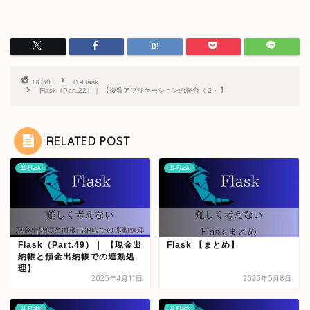
HOME
11-Flask
Flask（Part.22）｜ 【複数アプリケーションの統合（２）】
RELATED POST
11-Flask
11-Flask
Flask（Part.49）｜ 【現金出
Flask 【まとめ】
納帳と預金出納帳での連動処
理】
2025年4月11日
2025年5月8日
11-Flask
11-Flask