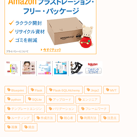
Blueprint
Flask
Flask-SQLAlchemy
Jinja2
MVT
python
SQLite
アップロード
エンジニア
テンプレートエンジン
バリデーション
フレームワーク
ルーティング
作成方法
初心者
利用方法
注意点
画像
統合