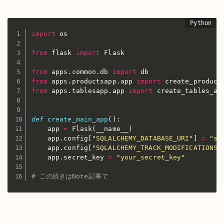
import
 os

from
 flask 
import
 Flask

from
 apps
.
common
.
db 
import
from
 apps
.
productsapp
.
app 
import
from
 apps
.
tablesapp
.
app 
import
 create_tables_app
def
create_main_app
(
)
:
    app 
=
 Flask
(
__name__
)
    app
.
config
[
"SQLALCHEMY_DATABASE_URI"
]
=
"sq
    app
.
config
[
"SQLALCHEMY_TRACK_MODIFICATIONS"
    app
.
secret_key 
=
"your_secret_key"
# この続きはNote記事で