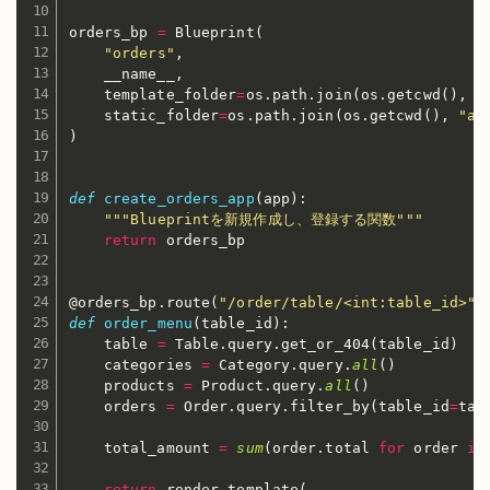
orders_bp 
=
 Blueprint
(
"orders"
,
    __name__
,
    template_folder
=
os
.
path
.
join
(
os
.
getcwd
(
)
,
"
    static_folder
=
os
.
path
.
join
(
os
.
getcwd
(
)
,
"ap
)
def
create_orders_app
(
app
)
:
"""Blueprintを新規作成し、登録する関数"""
return
 orders_bp

@orders_bp
.
route
(
"/order/table/<int:table_id>"
,
def
order_menu
(
table_id
)
:
    table 
=
 Table
.
query
.
get_or_404
(
table_id
)
    categories 
=
 Category
.
query
.
all
(
)
    products 
=
 Product
.
query
.
all
(
)
    orders 
=
 Order
.
query
.
filter_by
(
table_id
=
tab
    total_amount 
=
sum
(
order
.
total 
for
 order 
in
return
 render_template
(