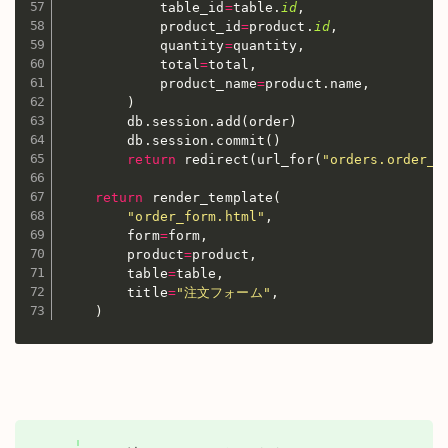
            table_id
=
table
.
id
,
            product_id
=
product
.
id
,
            quantity
=
quantity
,
            total
=
total
,
            product_name
=
product
.
name
,
)
        db
.
session
.
add
(
order
)
        db
.
session
.
commit
(
)
return
 redirect
(
url_for
(
"orders.order_m
return
 render_template
(
"order_form.html"
,
        form
=
form
,
        product
=
product
,
        table
=
table
,
        title
=
"注文フォーム"
,
)