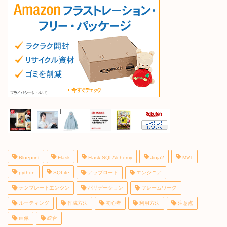
Blueprint
Flask
Flask-SQLAlchemy
Jinja2
MVT
python
SQLite
アップロード
エンジニア
テンプレートエンジン
バリデーション
フレームワーク
ルーティング
作成方法
初心者
利用方法
注意点
画像
統合