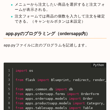
メニューから注文したい商品を選択すると注文フォ
ームが表示される。
注文フォームでは商品の個数を入力して注文を確定
できる。（キャンセルボタンは未設定）
app.pyのプログラミング（ordersapp内）
app.pyファイルに次のプログラムを記述します。
import
 os

from
 flask 
import
 Blueprint
,
 redirect
,
 render_t
from
 apps
.
common
.
db 
import
from
 apps
.
ordersapp
.
forms 
import
from
 apps
.
ordersapp
.
models 
import
from
 apps
.
productsapp
.
models 
import
 Category
,
from
 apps
.
tablesapp
.
models 
import
 Table
