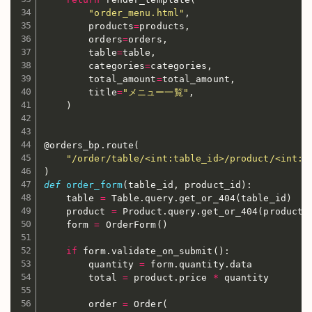
"order_menu.html"
,
        products
=
products
,
        orders
=
orders
,
        table
=
table
,
        categories
=
categories
,
        total_amount
=
total_amount
,
        title
=
"メニュー一覧"
,
)
@orders_bp
.
route
(
"/order/table/<int:table_id>/product/<int:p
)
def
order_form
(
table_id
,
 product_id
)
:
    table 
=
 Table
.
query
.
get_or_404
(
table_id
)
    product 
=
 Product
.
query
.
get_or_404
(
product_
    form 
=
 OrderForm
(
)
if
 form
.
validate_on_submit
(
)
:
        quantity 
=
 form
.
quantity
.
data

        total 
=
 product
.
price 
*
 quantity

        order 
=
 Order
(