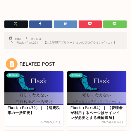
HOME
11-Flask
Flask（Part.25）｜ 【注文管理アプリケーションのプログラミング（１）】
RELATED POST
11-Flask
11-Flask
Flask（Part.70）｜ 【消費税
Flask（Part.54）｜ 【管理者
率の一括変更】
が利用するページはサインイ
ンが必要とする機能追加】
2025年5月2日
2025年4月16日