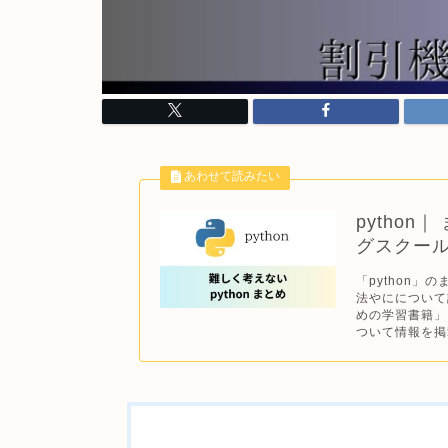
pytho
グスクー
「python」
法やにについて
めの学習書籍」
ついて情報を掲載