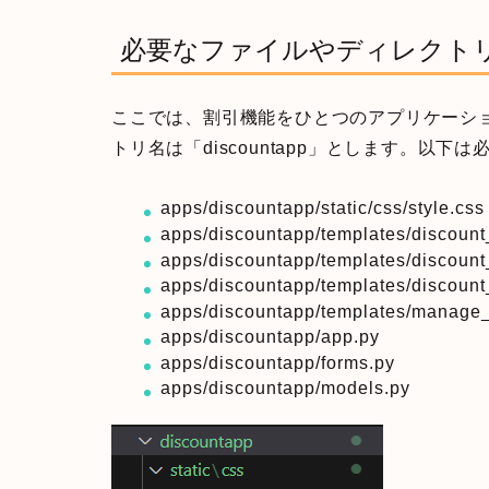
必要なファイルやディレクト
ここでは、割引機能をひとつのアプリケーシ
トリ名は「discountapp」とします。以下
apps/discountapp/static/css/style.css
apps/discountapp/templates/discount
apps/discountapp/templates/discount
apps/discountapp/templates/discount_
apps/discountapp/templates/manage_
apps/discountapp/app.py
apps/discountapp/forms.py
apps/discountapp/models.py