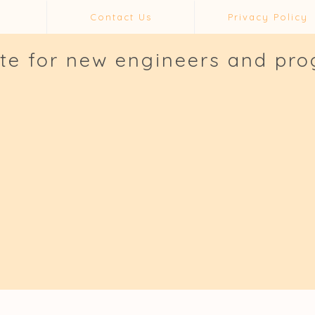
Contact Us
Privacy Policy
ite for new engineers and pr