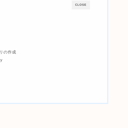
CLOSE
リの作成
py