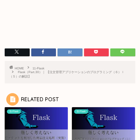
HOME
11-Flask
Flask（Part.30）｜ 【注文管理アプリケーションのプログラミング（６）ｌ
（５）の解説】
RELATED POST
11-Flask
11-Flask