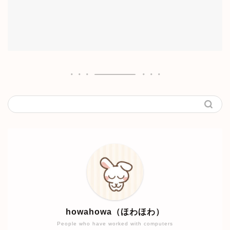
howahowa（ほわほわ）
People who have worked with computers