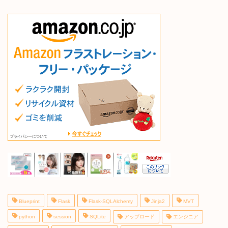
Blueprint
Flask
Flask-SQLAlchemy
Jinja2
MVT
python
session
SQLite
アップロード
エンジニア