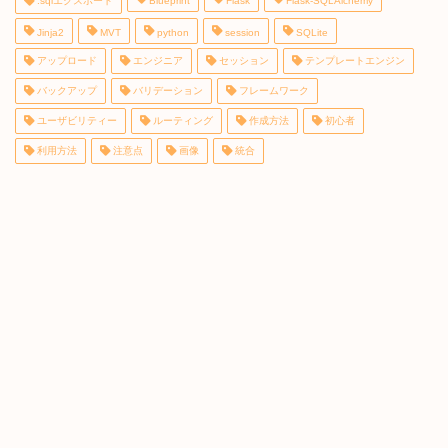
.sqlエクスポート
Blueprint
Flask
Flask-SQLAlchemy
Jinja2
MVT
python
session
SQLite
アップロード
エンジニア
セッション
テンプレートエンジン
バックアップ
バリデーション
フレームワーク
ユーザビリティー
ルーティング
作成方法
初心者
利用方法
注意点
画像
統合