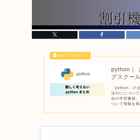
pytho
グスクー
「python」
法やにについて
めの学習書籍」
ついて情報を掲載