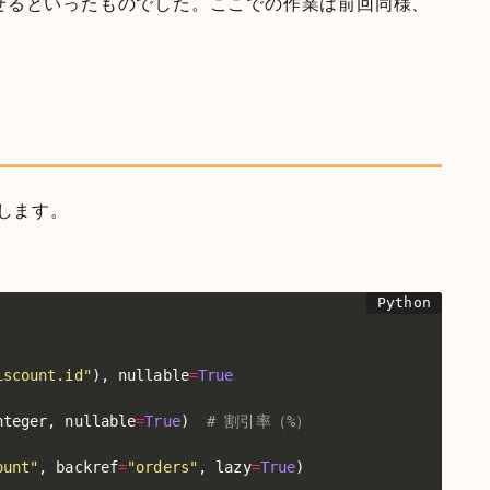
せるといったものでした。ここでの作業は前回同様、
追加します。
iscount.id"
)
,
 nullable
=
True
nteger
,
 nullable
=
True
)
# 割引率（%）
ount"
,
 backref
=
"orders"
,
 lazy
=
True
)