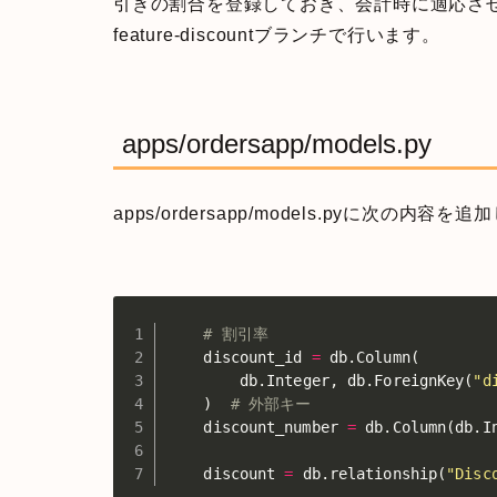
引きの割合を登録しておき、会計時に適応さ
feature-discountブランチで行います。
apps/ordersapp/models.py
apps/ordersapp/models.pyに次の内容を
# 割引率
    discount_id 
=
 db
.
Column
(
        db
.
Integer
,
 db
.
ForeignKey
(
"d
)
# 外部キー
    discount_number 
=
 db
.
Column
(
db
.
I
    discount 
=
 db
.
relationship
(
"Disc