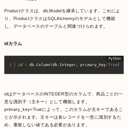
Productクラスは、db.Modelを継承しています。これによ
り、ProductクラスはSQLAlchemyのモデルとして機能
し、データベースのテーブルと関連づけられます。
idカラム
id
=
 db
.
Column
(
db
.
Integer
,
 primary_key
=
True
)
idはデータベースのINTEGER型のカラムで、商品ごとの一
意な識別子（主キー）として機能します。
primary_key=Trueによって、このカラムが主キーであるこ
とが示されます。主キーは各レコードを一意に識別するた
め、重複しない値である必要があります。