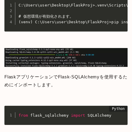
C:\Users\user\Desktop\FlaskProj>.venv\Scripts\ac
# 仮想環境が有効化されます。

(venv) C:\Users\user\Desktop\FlaskProj>pip inst
FlaskアプリケーションでFlask-SQLAlchemyを使用するた
めにインポートします。
from
 flask_sqlalchemy 
import
 SQLAlchemy