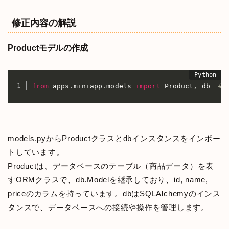
修正内容の解説
Productモデルの作成
from
 apps
.
miniapp
.
models 
import
 Product
,
 db  
# 
models.pyからProductクラスとdbインスタンスをインポー
トしています。
Productは、データベースのテーブル（商品データ）を表
すORMクラスで、db.Modelを継承しており、id, name,
priceのカラムを持っています。dbはSQLAlchemyのインス
タンスで、データベースへの接続や操作を管理します。