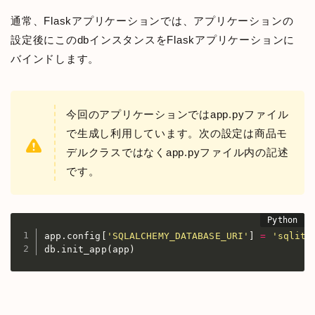
通常、Flaskアプリケーションでは、アプリケーションの
設定後にこのdbインスタンスをFlaskアプリケーションに
バインドします。
今回のアプリケーションではapp.pyファイル
で生成し利用しています。次の設定は商品モ
デルクラスではなくapp.pyファイル内の記述
です。
app
.
config
[
'SQLALCHEMY_DATABASE_URI'
]
=
'sqlite
db
.
init_app
(
app
)