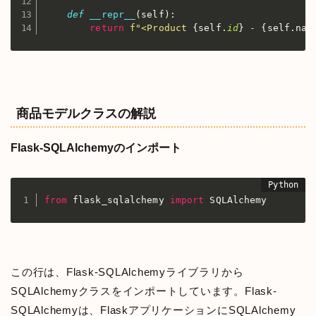
def
__repr__
(
self
)
:
return
f"<Product 
{
self
.
id
}
 - 
{
self
.
nam
商品モデルクラスの解説
Flask-SQLAlchemyのインポート
from
 flask_sqlalchemy 
import
 SQLAlchemy
この行は、Flask-SQLAlchemyライブラリから
SQLAlchemyクラスをインポートしています。Flask-
SQLAlchemyは、FlaskアプリケーションにSQLAlchemy