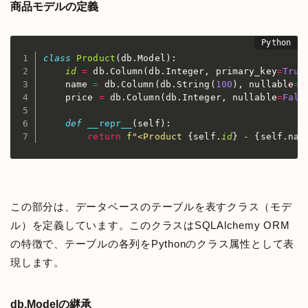
商品モデルの定義
class
Product
(
db
.
Model
)
:
id
=
 db
.
Column
(
db
.
Integer
,
 primary_key
=
True
    name 
=
 db
.
Column
(
db
.
String
(
100
)
,
 nullable
=
F
    price 
=
 db
.
Column
(
db
.
Integer
,
 nullable
=
Fals
def
__repr__
(
self
)
:
return
f"<Product 
{
self
.
id
}
 - 
{
self
.
nam
この部分は、データベースのテーブルを表すクラス（モデ
ル）を定義しています。このクラスはSQLAlchemy ORM
の特徴で、テーブルの各列をPythonのクラス属性として表
現します。
db.Modelの継承