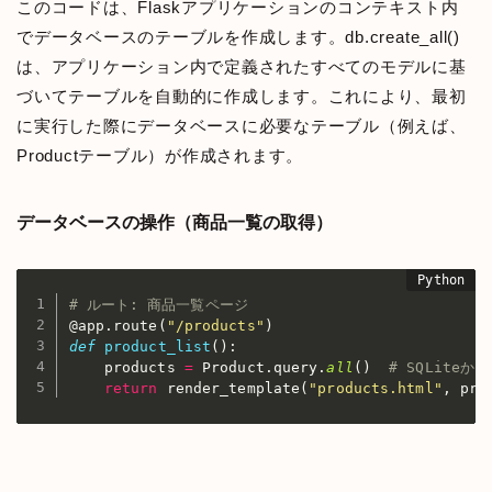
このコードは、Flaskアプリケーションのコンテキスト内
でデータベースのテーブルを作成します。db.create_all()
は、アプリケーション内で定義されたすべてのモデルに基
づいてテーブルを自動的に作成します。これにより、最初
に実行した際にデータベースに必要なテーブル（例えば、
Productテーブル）が作成されます。
データベースの操作（商品一覧の取得）
# ルート: 商品一覧ページ
@app
.
route
(
"/products"
)
def
product_list
(
)
:
    products 
=
 Product
.
query
.
all
(
)
# SQLite
return
 render_template
(
"products.html"
,
 pro