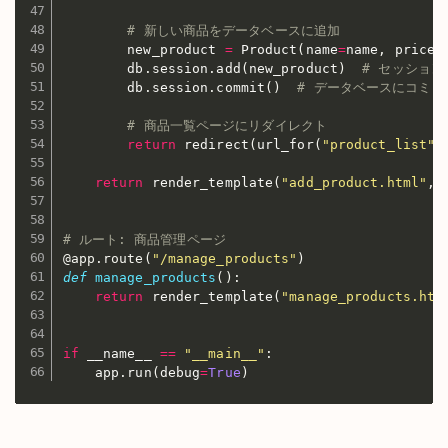
# 新しい商品をデータベースに追加
        new_product 
=
 Product
(
name
=
name
,
 price
=
        db
.
session
.
add
(
new_product
)
# セッション
        db
.
session
.
commit
(
)
# データベースにコミッ
# 商品一覧ページにリダイレクト
return
 redirect
(
url_for
(
"product_list"
)
return
 render_template
(
"add_product.html"
,
 
# ルート: 商品管理ページ
@app
.
route
(
"/manage_products"
)
def
manage_products
(
)
:
return
 render_template
(
"manage_products.htm
if
 __name__ 
==
"__main__"
:
    app
.
run
(
debug
=
True
)