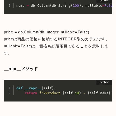
name 
=
 db
.
Column
(
db
.
String
(
100
)
,
 nullable
=
False
price = db.Column(db.Integer, nullable=False)
priceは商品の価格を格納するINTEGER型のカラムです。
nullable=Falseは、価格も必須項目であることを意味しま
す。
__repr__メソッド
def
__repr__
(
self
)
:
return
f"<Product 
{
self
.
id
}
 - 
{
self
.
name
}
 -