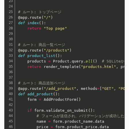
# ルート: トップページ
@app
.
route
(
"/"
)
def
index
(
)
:
return
"Top page"
# ルート: 商品一覧ページ
@app
.
route
(
"/products"
)
def
product_list
(
)
:
    products 
=
 Product
.
query
.
all
(
)
# SQLite
return
 render_template
(
"products.html"
,
 pro
# ルート: 商品追加ページ
@app
.
route
(
"/add_product"
,
 methods
=
[
"GET"
,
"POS
def
add_product
(
)
:
    form 
=
 AddProductForm
(
)
if
 form
.
validate_on_submit
(
)
:
# フォームが送信され、バリデーションが成功した場
        name 
=
 form
.
product_name
.
data

        price 
=
 form
.
product_price
.
data
