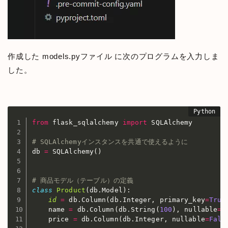
作成した models.pyファイル に次のプログラムを入力しま
した。
from
 flask_sqlalchemy 
import
 SQLAlchemy

# SQLAlchemyインスタンスを共通で使えるように
db 
=
 SQLAlchemy
(
)
# 商品モデル（テーブル）の定義
class
Product
(
db
.
Model
)
:
id
=
 db
.
Column
(
db
.
Integer
,
 primary_key
=
True
    name 
=
 db
.
Column
(
db
.
String
(
100
)
,
 nullable
=
F
    price 
=
 db
.
Column
(
db
.
Integer
,
 nullable
=
Fals