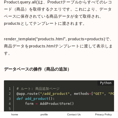
Product.query.all()は、Productテーブルからすべてのレコ
ード（商品）を取得するクエリです。これにより、データ
ベースに保存されている商品データが全て取得され、
productsとしてテンプレートに渡されます。
render_template(“products.html”, products=products)で、
商品データをproducts.htmlテンプレートに渡して表示しま
す。
データベースの操作（商品の追加）
# ルート: 商品追加ページ
@app
.
route
(
"/add_product"
,
 methods
=
[
"GET"
,
"POS
def
add_product
(
)
:
    form 
=
 AddProductForm
(
)
if
 form
.
validate_on_submit
(
)
:
home
profile
Contact Us
Privacy Policy