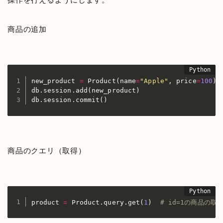
商品の追加
new_product 
=
 Product
(
name
=
"Apple"
,
 price
=
100
)
db
.
session
.
add
(
new_product
)
db
.
session
.
commit
(
)
商品のクエリ（取得）
product 
=
 Product
.
query
.
get
(
1
)
# id=1の商品の取