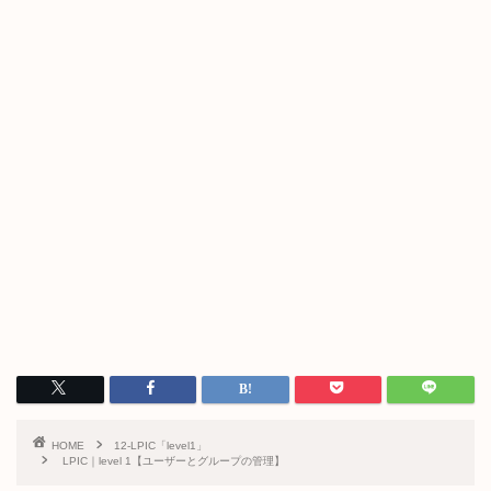
HOME
12-LPIC「level1」
LPIC｜level 1【ユーザーとグループの管理】