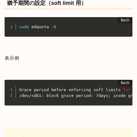
猶予期間の設定（soft limit 用）
sudo
 edquota -t
表示例
Grace period before enforcing soft limits 
for
 u
/dev/sdb1: block grace period: 7days
;
 inode gra